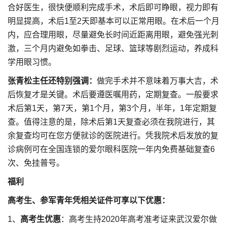
合好医生，很快便顺利完成手术，术后即可睁眼，视力即有
明显提高，术后1至2天即基本可以正常用眼。在术后一个月
内，应合理用眼，尽量避免长时间近距离用眼，避免强光刺
激，三个月内避免如拳击、足球、篮球等剧烈运动，养成科
学用眼习惯。
张青松主任还特别强调：
做完手术并不意味着万事大吉，术
后恢复才是关键。术后要遵医嘱用药，定期复查。一般要求
术后第1天，第7天，第1个月，第3个月，半年，1年定期复
查。值得注意的是，除术后第1天复查必须在我院进行，其
余复查均可在您方便就诊的医院进行。凭我院术后发放的复
诊病例可在全国连锁的爱尔眼科医院一年内免费基础复查6
次、免挂普号。
福利
高考生、参军青年凭相关证件可享以下优惠：
1、
高考生优惠
：高考生持2020年高考准考证来武汉爱尔做