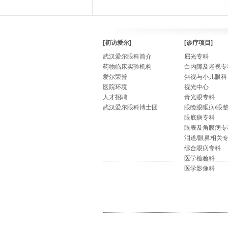
[初访爱尔]
[诊疗项目]
武汉爱尔眼科简介
屈光专科
药物临床实验机构
白内障及老视专
爱尔荣誉
斜视与小儿眼科
医院环境
视光中心
人才招聘
青光眼专科
武汉爱尔眼科博士团
眼睑眼眶病/眼
眼底病专科
眼表及角膜病专
泪道/眼鼻相关
综合眼病专科
医学检验科
医学影像科