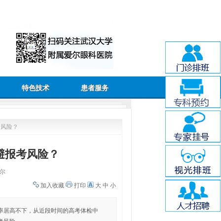
特色技术
患者服务
考风险？
避报考风险？
尔
加入收藏
打印
大
中
小
率居高不下，从近段时间的高考体检中