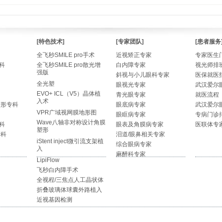
[特色技术]
[专家团队]
[患者服务
全飞秒SMILE pro手术
近视矫正专家
专家医生
科
全飞秒SMILE pro散光增
白内障专家
视光师排
强版
斜视与小儿眼科专家
医保就医
全光塑
眼视光专家
武汉爱尔
EVO+ ICL（V5）晶体植
青光眼专家
就医流程
入术
整形专科
眼底病专家
武汉爱尔
VPR广域视网膜地形图
眼眶病专家
专病门诊
Wave八轴非对称设计角膜
科
眼表及角膜病专家
医联体专
塑形
专科
泪道/眼鼻相关专家
iStent inject微引流支架植
综合眼病专家
入
麻醉科专家
LipiFlow
飞秒白内障手术
全视程/三焦点人工晶状体
折叠玻璃体球囊外路植入
近视基因检测