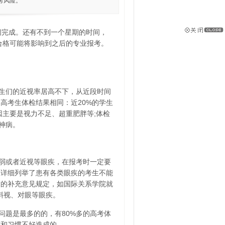
考风险。
日间完成。还有不到一个星期的时间，
合格可能将影响到之后的专业报考。
生们的近视率居高不下，从近段时间
高考生体检结果相同：近20%的学生
因主要是视力不足、超重肥胖等;体检
神病。
弱或者近视等眼疾，在报考时一定要
里详细列举了患有各类眼疾的考生不能
求的补充意见规定，如国际关系学院就
斜视、对眼等眼疾。
问题是最多的的，有80%多的高考体
劳和习惯不好造成的。