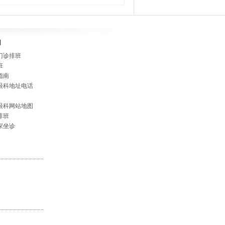
]
门诊排班
班
指南
眼科地址电话
眼科网站地图
排班
家坐诊