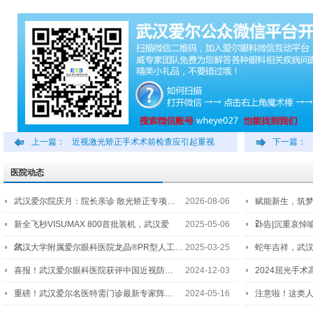
上一篇：
近视激光矫正手术术前检查应引起重视
下一篇：
医院动态
武汉爱尔院庆月：院长亲诊 散光矫正专项…
2026-08-06
赋能新生，筑
2…
新全飞秒VISUMAX 800首批装机，武汉爱
2025-05-06
讣告|沉重哀悼
尔…
武汉大学附属爱尔眼科医院龙晶®PR型人工…
2025-03-25
蛇年吉祥，武汉
喜报！武汉爱尔眼科医院获评中国近视防…
2024-12-03
2024屈光手
重磅！武汉爱尔名医特需门诊最新专家阵…
2024-05-16
注意啦！这类