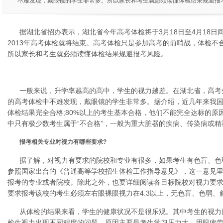
不难发现，戴眼镜的学生非常多。所以家长和考生就必须读懂体检结果规避报
据湖北省招办表示，湖北省今年高考体检将于3月18日至4月18
2013年高考体检就将结束。高考体检只是参加高考的前哨战，体检不
所以家长和考生就必须读懂体检结果规避报考风险。
一般来说，升学率越高的高中，学生的视力越差。在湖北省，高考
的高考体检中不难发现，戴眼镜的学生非常多。据介绍，近几年来我国
体检结果完全合格;80%以上的考生基本合格，他们不能完全达标的原
中只有极少数考生属于“不合格”，一般为重大脏器的疾病、传染病或精
报考相关专业对视力有哪些要求?
据了解，对视力有要求的院校和专业有很多，如果考生有色盲、色
参照国家出台的《普通高等学校招生体检工作指导意见》，这一意见
报考的专业或者院校。除此之外，也要详细阅读各目标院校对视力要
要求报考该校的考生必须左右眼裸眼视力在4.3以上，无色盲、色弱、
从体检的结果来看，学生的健康状况不是很乐观。其中考生的视力
检生视力出现不同程度的问题。原因主要是考生学习压力大，用眼疲