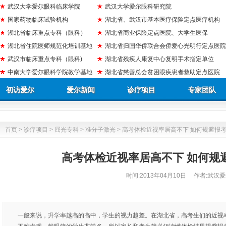
武汉大学爱尔眼科临床学院
武汉大学爱尔眼科研究院
国家药物临床试验机构
湖北省、武汉市基本医疗保险定点医疗机构
湖北省临床重点专科（眼科）
湖北省商业保险定点医院、大学生医保
湖北省住院医师规范化培训基地
湖北省归国华侨联合会侨爱心光明行定点医院
武汉市临床重点专科（眼科)
湖北省残疾人康复中心复明手术指定单位
中南大学爱尔眼科学院教学基地
湖北省慈善总会贫困眼疾患者救助定点医院
初访爱尔
爱尔新闻
诊疗项目
专家团队
首页
>
诊疗项目
>
屈光专科
>
准分子激光
> 高考体检近视率居高不下 如何规避报
高考体检近视率居高不下 如何规
时间:
2013年04月10日
作者:武汉爱
一般来说，升学率越高的高中，学生的视力越差。在湖北省，高考生们的近视