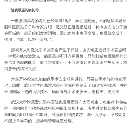
近视眼还能恢复吗?
一般参加高考的考生已经年满18岁，而近视激光手术的适应年龄正好
眼科医院准分子科专家介绍，激光矫正近视是通过一种冷激光准分子
央区域的一部分组织发生消融，因此角膜中央区变薄，角膜就变成了
作用，也就可以矫正近视了。
那就有人对激光手术的安全产生了怀疑，激光矫正近视手术安全吗
一种紫外线短波激光，能量高却不具有穿透性，只能打断角膜组织的
备击穿角膜的能量，而且热效能小，不容易引起周边组织的热反应，
口愈合的情况良好。
术前严格检查也能确保手术安全顺利进行。只要在手术前的检查环
况，因此，武汉大学附属爱尔眼科医院严格制定了18道安检体系，并
应用国际上进的飞秒技术，确保近视手术更安全，更精准、更完美!
武汉大学附属爱尔眼科医院也温馨提醒广大高考生，考生对体检结
的一周内向县市招办或体检机构提出复检申请。考生对复检结果仍有
检时间为5月15日至30日。另据教育部的要求，新生入学后，学校对
不能正常学习的，按学籍管理规定处理。