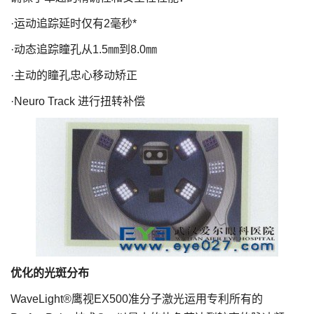
·运动追踪延时仅有2毫秒*
·动态追踪瞳孔从1.5㎜到8.0㎜
·主动的瞳孔忠心移动矫正
·Neuro Track 进行扭转补偿
优化的光斑分布
WaveLight®鹰视EX500准分子激光运用专利所有的