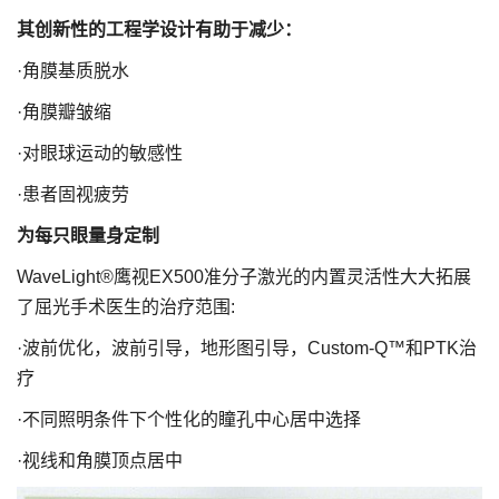
其创新性的工程学设计有助于减少：
·角膜基质脱水
·角膜瓣皱缩
·对眼球运动的敏感性
·患者固视疲劳
为每只眼量身定制
WaveLight®鹰视EX500准分子激光的内置灵活性大大拓展
了屈光手术医生的治疗范围:
·波前优化，波前引导，地形图引导，Custom-Q™和PTK治
疗
·不同照明条件下个性化的瞳孔中心居中选择
·视线和角膜顶点居中