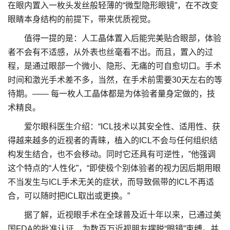
在眼内置入一枚头发丝般轻薄的“微型隐形眼镜”，在不改变
眼睛本身结构的前提下，带来优质视觉。
值得一提的是：人工晶体置入后能完美贴合眼部，体验
者不会有不适感，从外表也丝毫看不出。而且，置入的过
程，是通过眼部一个微小、隐形、无痛的可自愈切口。手术
时间和激光手术差不多，当然，在手术前需要30天左右的等
待期。—— 每一枚人工晶体都是为体验者量身定做的，技
术精良。
爱尔眼科医生介绍：“ICL技术以其安全性、适用性、获
得越来越多的近视者的青睐，植入的ICL不会与任何组织结
构发生结合，也不会移动。同时它还具有可逆性，”他强调
这个特点的“人性化”，“即使极个别体验者的视力因后期用眼
不当发生与ICL手术无关的症状，而导致佩带的ICL不再适
合，可以随时把ICL取出或更换。”
据了解，近视眼手术在全球普及近十年以来，已通过美
国FDA的批准认证，为数百万近视朋友摆脱“眼镜”束缚。并