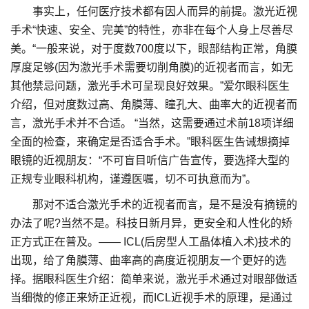
事实上，任何医疗技术都有因人而异的前提。激光近视
手术“快速、安全、完美”的特性，亦非在每个人身上尽善尽
美。“一般来说，对于度数700度以下，眼部结构正常，角膜
厚度足够(因为激光手术需要切削角膜)的近视者而言，如无
其他禁忌问题，激光手术可呈现良好效果。”爱尔眼科医生
介绍，但对度数过高、角膜薄、瞳孔大、曲率大的近视者而
言，激光手术并不合适。 “当然，这需要通过术前18项详细
全面的检查，来确定是否适合手术。”眼科医生告诫想摘掉
眼镜的近视朋友：“不可盲目听信广告宣传，要选择大型的
正规专业眼科机构，谨遵医嘱，切不可执意而为”。
那对不适合激光手术的近视者而言，是不是没有摘镜的
办法了呢?当然不是。科技日新月异，更安全和人性化的矫
正方式正在普及。—— ICL(后房型人工晶体植入术)技术的
出现，给了角膜薄、曲率高的高度近视朋友一个更好的选
择。据眼科医生介绍：简单来说，激光手术通过对眼部做适
当细微的修正来矫正近视，而ICL近视手术的原理，是通过