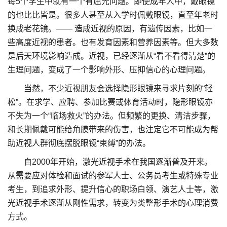
每5个学生中就有一个有屈光问题。即使成年人中，戴眼镜
的也比比皆是。很多人甚至从入学时佩戴眼镜，直至年老时
换成老花镜。—— 造成近视的原因，有遗传因素，比如一
些高度近视的患者。也有发育因素和营养因素等。但大多数
是后天环境影响造成。近视，已经逐渐从“看不看得清楚”的
生理问题，变成了一个影响外形、压抑信心的心理问题。
当然，不少近视朋友会选择隐形眼镜来寻求片刻的“轻
松”。在求学、应聘、参加比赛或体育活动时，隐形眼镜亦
不失为一个“临场救火”的办法。但频繁的更换、清洁步骤，
和长期佩戴可能给角膜带来的伤害，也注定它不可能成为帮
助近视人群彻底摆脱眼镜“束缚”的办法。
自2000年开始，激光近视手术在我国逐渐普及开来。
从需要应对体检和面试的参军人士、公务员考生或特殊专业
考生，到追求外形、提升信心的职场白领、演艺人士等，激
光近视手术逐渐从刚性需求，转变为类整形手术的心理消费
方式。