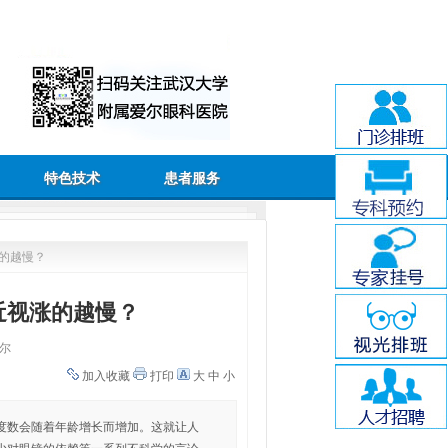
特色技术
患者服务
的越慢？
近视涨的越慢？
尔
加入收藏
打印
大
中
小
度数会随着年龄增长而增加。这就让人