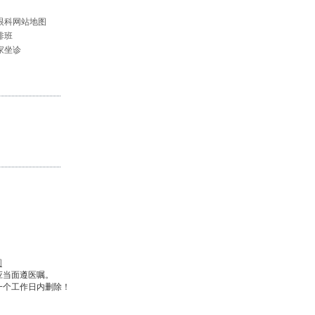
眼科网站地图
排班
家坐诊
图
应当面遵医嘱。
一个工作日内删除！