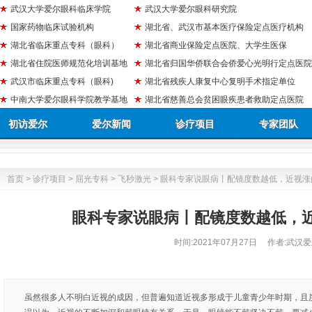
武汉大学爱尔眼科临床学院
武汉大学爱尔眼科研究院
国家药物临床试验机构
湖北省、武汉市基本医疗保险定点医疗机构
湖北省临床重点专科（眼科）
湖北省商业保险定点医院、大学生医保
湖北省住院医师规范化培训基地
湖北省归国华侨联合会侨爱心光明行定点医院
武汉市临床重点专科（眼科)
湖北省残疾人康复中心复明手术指定单位
中南大学爱尔眼科学院教学基地
湖北省慈善总会贫困眼疾患者救助定点医院
初访爱尔
爱尔新闻
诊疗项目
专家团队
首页
>
诊疗项目
>
屈光专科
>
飞秒激光
> 眼科专家说眼病丨配镜度数越低，近视涨
眼科专家说眼病丨配镜度数越低，
时间:
2021年07月27日
作者:武汉爱
虽然很多人不明白近视的成因，但普遍知道近视多形成于儿童青少年时期，且