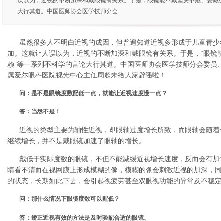
误以为，近视的不断加深和戴眼镜有关系。于是，眼镜能不戴坚决不戴、要减
大行其道。中国医师协会医学技师分会
虽然很多人不明白近视的成因，但普遍知道近视多形成于儿童青少
加。这就让人误以为，近视的不断加深和戴眼镜有关系。于是，“眼镜能
赖”等一系列不科学的言论大行其道。中国医师协会医学技师分会委员、
属爱尔眼科医院视光中心主任周超来给大家辟谣啦！
问：是不是眼镜度数配低一点，就能让近视速度慢一点？
答：当然不是！
近视的类型主要为轴性近视，即眼轴过度增长所致，而眼轴会随着
继续增长，并不是戴眼镜加速了眼轴的增长。
戴低于实际度数的眼镜，不但不能减缓近视增长速度，反而会有加
睛看不清而在视网膜上形成模糊的像，模糊的像会刺激近视的加深，
的状态，长期如此下去，会引起视疲劳甚至双眼视功能的异常及不稳
问：那什么情况下眼镜度数可以配低？
。
答：矫正近视有效的方法是及时验配合适的眼镜