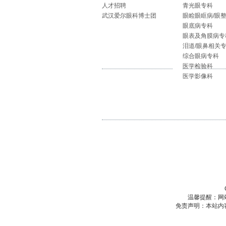
人才招聘
青光眼专科
武汉爱尔眼科博士团
眼睑眼眶病/眼
眼底病专科
眼表及角膜病专
泪道/眼鼻相关
综合眼病专科
医学检验科
医学影像科
温馨提醒：网
免责声明：本站内