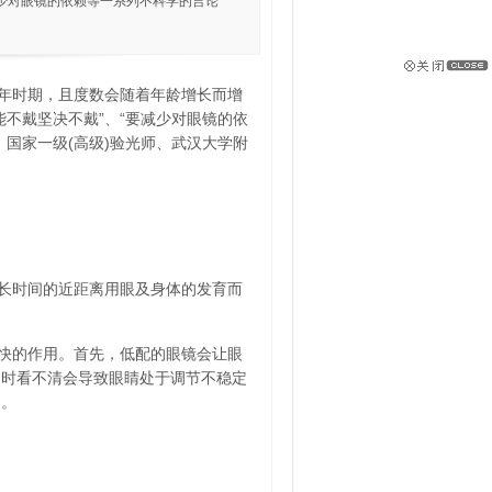
少对眼镜的依赖等一系列不科学的言论
年时期，且度数会随着年龄增长而增
不戴坚决不戴”、“要减少对眼镜的依
国家一级(高级)验光师、武汉大学附
长时间的近距离用眼及身体的发育而
快的作用。首先，低配的眼镜会让眼
同时看不清会导致眼睛处于调节不稳定
定。