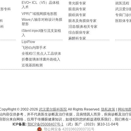
EVO+ ICL（V5）晶体植
青光眼专家
就医流程
入术
整形专科
眼底病专家
武汉爱尔
VPR广域视网膜地形图
眼眶病专家
专病门诊
Wave八轴非对称设计角膜
科
眼表及角膜病专家
医联体专
塑形
专科
泪道/眼鼻相关专家
iStent inject微引流支架植
综合眼病专家
入
麻醉科专家
LipiFlow
飞秒白内障手术
全视程/三焦点人工晶状体
折叠玻璃体球囊外路植入
近视基因检测
CopyRight © 2002-2026
武汉爱尔眼科医院
All Rights Reserved.
隐私政策
|
网站地
站内容仅供参考，并不代表医生诊断及治疗依据，且病情因人而异，疾病诊断及治疗
容部分来自网络，仅用于传播眼健康知识，如侵犯到您的权益请联系我们，我们将在
ICP备案:
鄂ICP备05008407号-1
（武）医广（2023）第10-11-04号
鄂公网安备 42010602003731号