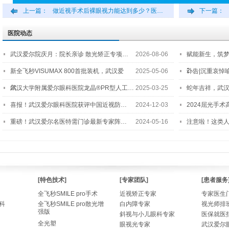
上一篇：
做近视手术后裸眼视力能达到多少？医…
下一篇：
医院动态
武汉爱尔院庆月：院长亲诊 散光矫正专项…
2026-08-06
赋能新生，筑
2…
新全飞秒VISUMAX 800首批装机，武汉爱
2025-05-06
讣告|沉重哀悼
尔…
武汉大学附属爱尔眼科医院龙晶®PR型人工…
2025-03-25
蛇年吉祥，武汉
喜报！武汉爱尔眼科医院获评中国近视防…
2024-12-03
2024屈光手
重磅！武汉爱尔名医特需门诊最新专家阵…
2024-05-16
注意啦！这类
[特色技术]
[专家团队]
[患者服务
全飞秒SMILE pro手术
近视矫正专家
专家医生
科
全飞秒SMILE pro散光增
白内障专家
视光师排
强版
斜视与小儿眼科专家
医保就医
全光塑
眼视光专家
武汉爱尔