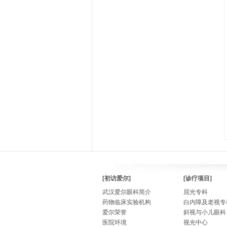
[初访爱尔]
[诊疗项目]
武汉爱尔眼科简介
屈光专科
药物临床实验机构
白内障及老视专
爱尔荣誉
斜视与小儿眼科
医院环境
视光中心