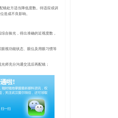
配镜处方适当降低度数。待适应或训
眼位造成不良影响。
或综合验光，得出准确的近视度数，
双眼视功能状态、眼位及用眼习惯等
视光师充分沟通交流后再配镜；