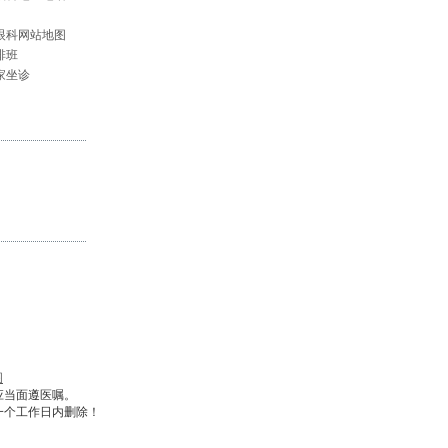
眼科网站地图
排班
家坐诊
图
应当面遵医嘱。
一个工作日内删除！