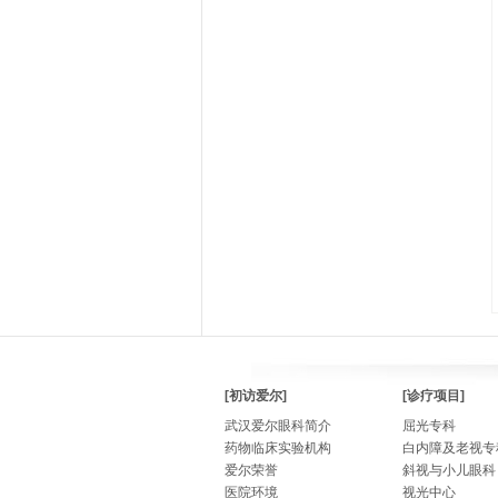
[初访爱尔]
[诊疗项目]
武汉爱尔眼科简介
屈光专科
药物临床实验机构
白内障及老视专
爱尔荣誉
斜视与小儿眼科
医院环境
视光中心