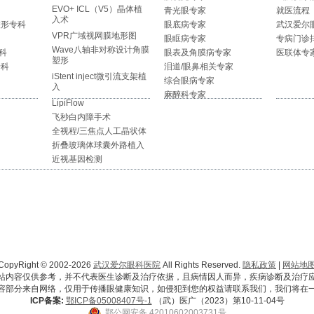
EVO+ ICL（V5）晶体植
青光眼专家
就医流程
入术
整形专科
眼底病专家
武汉爱尔
VPR广域视网膜地形图
眼眶病专家
专病门诊
Wave八轴非对称设计角膜
科
眼表及角膜病专家
医联体专
塑形
专科
泪道/眼鼻相关专家
iStent inject微引流支架植
综合眼病专家
入
麻醉科专家
LipiFlow
飞秒白内障手术
全视程/三焦点人工晶状体
折叠玻璃体球囊外路植入
近视基因检测
CopyRight © 2002-2026
武汉爱尔眼科医院
All Rights Reserved.
隐私政策
|
网站地
站内容仅供参考，并不代表医生诊断及治疗依据，且病情因人而异，疾病诊断及治疗
容部分来自网络，仅用于传播眼健康知识，如侵犯到您的权益请联系我们，我们将在
ICP备案:
鄂ICP备05008407号-1
（武）医广（2023）第10-11-04号
鄂公网安备 42010602003731号