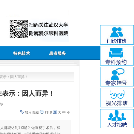
特色技术
患者服务
生表示：因人而异！
生表示：因人而异！
尔
加入收藏
打印
大
中
小
人都能达到1.0呢？ 做近视手术后，裸