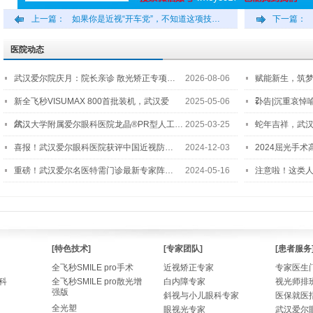
上一篇：
如果你是近视“开车党”，不知道这项技…
下一篇：
医院动态
武汉爱尔院庆月：院长亲诊 散光矫正专项…
2026-08-06
赋能新生，筑
2…
新全飞秒VISUMAX 800首批装机，武汉爱
2025-05-06
讣告|沉重哀悼
尔…
武汉大学附属爱尔眼科医院龙晶®PR型人工…
2025-03-25
蛇年吉祥，武汉
喜报！武汉爱尔眼科医院获评中国近视防…
2024-12-03
2024屈光手
重磅！武汉爱尔名医特需门诊最新专家阵…
2024-05-16
注意啦！这类
[特色技术]
[专家团队]
[患者服务
全飞秒SMILE pro手术
近视矫正专家
专家医生
科
全飞秒SMILE pro散光增
白内障专家
视光师排
强版
斜视与小儿眼科专家
医保就医
全光塑
眼视光专家
武汉爱尔