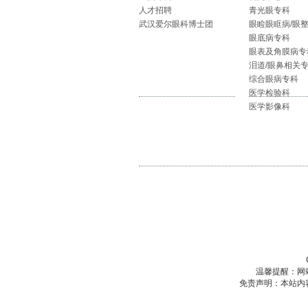
人才招聘
青光眼专科
武汉爱尔眼科博士团
眼睑眼眶病/眼
眼底病专科
眼表及角膜病专
泪道/眼鼻相关
综合眼病专科
医学检验科
医学影像科
温馨提醒：网
免责声明：本站内