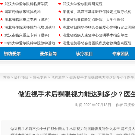
武汉大学爱尔眼科临床学院
武汉大学爱尔眼科研究院
国家药物临床试验机构
湖北省、武汉市基本医疗保险定点医疗机构
湖北省临床重点专科（眼科）
湖北省商业保险定点医院、大学生医保
湖北省住院医师规范化培训基地
湖北省归国华侨联合会侨爱心光明行定点医院
武汉市临床重点专科（眼科)
湖北省残疾人康复中心复明手术指定单位
中南大学爱尔眼科学院教学基地
湖北省慈善总会贫困眼疾患者救助定点医院
初访爱尔
爱尔新闻
诊疗项目
专家团队
首页
>
诊疗项目
>
屈光专科
>
飞秒激光
> 做近视手术后裸眼视力能达到多少？医
做近视手术后裸眼视力能达到多少？医
时间:
2021年07月18日
作者:武汉爱
做近视手术前不少小伙伴都会担忧 手术后视力到底能恢复到什么水平 是不是人