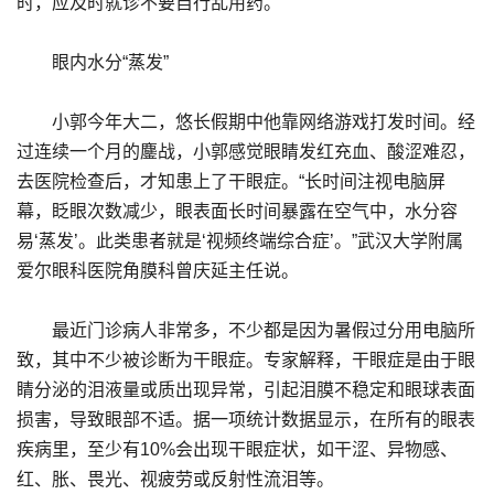
时，应及时就诊不要自行乱用药。
眼内水分“蒸发”
小郭今年大二，悠长假期中他靠网络游戏打发时间。经
过连续一个月的鏖战，小郭感觉眼睛发红充血、酸涩难忍，
去医院检查后，才知患上了干眼症。“长时间注视电脑屏
幕，眨眼次数减少，眼表面长时间暴露在空气中，水分容
易‘蒸发’。此类患者就是‘视频终端综合症’。”武汉大学附属
爱尔眼科医院角膜科曾庆延主任说。
最近门诊病人非常多，不少都是因为暑假过分用电脑所
致，其中不少被诊断为干眼症。专家解释，干眼症是由于眼
睛分泌的泪液量或质出现异常，引起泪膜不稳定和眼球表面
损害，导致眼部不适。据一项统计数据显示，在所有的眼表
疾病里，至少有10%会出现干眼症状，如干涩、异物感、
红、胀、畏光、视疲劳或反射性流泪等。