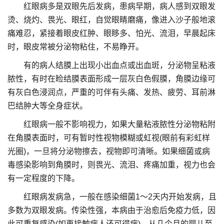
红眼病多是双眼先后发病，患病早期，病人感到双眼发
烫、烧灼、畏光、眼红，自觉眼睛磨痛，像进入沙子般地滚
痛难忍，紧接着眼皮红肿、眼眵多、怕光、流泪，早晨起床
时，眼皮常被分泌物粘住，不易睁开。
有的病人结膜上出现小出血点或出血斑，分泌物呈粘液
脓性，有时在睑结膜表面形成一层灰白色假膜，角膜边缘可
有灰白色浸润点，严重的可伴有头痛、发热、疲劳、耳前淋
巴结肿大等全身症状。
红眼病一般不影响视力，如果大量粘液脓性分泌物粘附
在角膜表面时，可有暂时性视物模糊或虹视(眼前有彩虹样
光圈)，一旦将分泌物擦去，视物即可清晰。如果细菌或病
毒感染影响到角膜时，则畏光、流泪、疼痛加重，视力也会
有一定程度的下降。
红眼病发病急，一般在感染细菌1～2天内开始发病，且
多数为双眼发病。传染性强，本病由于治愈后免疫力低，因
此可重复感染(如再接触病人还可得病)，从几个月的婴儿至