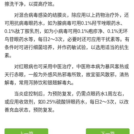
擦洗干净，以提高疗效。
对混合病毒感染的结膜炎，除应用以上药物治疗外，还
可用抗病毒眼药水，如为腺病毒可用0.1%羟苄唑眼药水、
0.1%肽丁胺乳剂，如为小病毒可用0.1%疱疹净、0.1%无环
鸟苷眼药水等，每日2～3次，必要时还可应用干扰素等。有
条件时可进行细菌培养，并作药敏试验，以选用适当的抗生
素。
对红眼病也可采用中医治疗，中医称本病为暴风客热或
天行赤眼，一般为外感风热邪毒所致，故宜驱风散邪，清热
解毒，常用泻肺饮和银翘解毒丸。
当炎症控制后，为预防复发，仍需点眼药水1周左右，
或应用收敛剂，如0.25%硫酸锌眼药水，每日2～3次，以改
善充血状态，预防复发。
上一篇
下一篇