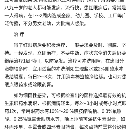
八九十岁的老人都可能发病。流行快，患红眼病后，常常是
一人得病，在1～2周内造成全家、幼儿园、学校、工厂等广
泛传播，不分男女老幼，大批病人感染。
治 疗
得了红眼病后要积极治疗，一般要求要及时、彻底、坚
持。一经发现，立即治疗，不要中断，症状完全消失后仍要
继续治疗1周时间，以防复发。治疗可冲洗眼睛，在患眼分
泌物较多时，宜用适当的冲洗剂如生理盐水或2%硼酸水冲
洗结膜囊，每日2～3次，并用消毒棉签擦净睑缘。也可对患
眼点眼药水或涂眼药膏。
如为细菌性感染，可根据检查出的菌种选择最有效的抗
生素眼药水滴眼，根据病情轻重，每2～3小时或每小时点眼
药1次，常用眼药水有10%～20 %磺胺醋酰钠、0.3%氟哌
酸、0.25%氯霉素眼药水等，晚上睡前可涂抗生素眼膏，如
环丙沙星、金霉素或四环素眼药膏，每次点药前需将分泌物