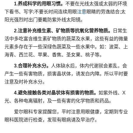
1.养成科学的用眼习惯。
不要在光线太强或太弱的环境
下看书、写字;不要长时间连续用眼
注意
眼睛的劳逸结合;太
阳光强烈时出门要戴防紫外线太阳镜。
2.注意补充维生素、矿物质等抗氧化营养物质。
日常生
活中多吃富含维生素矿物质的蔬菜及水果，这些有益的微量
元素多存在于一些深绿色蔬菜及一些水果中。如：波菜、上
海青、西兰花、苹果、香焦、圣女果、桃子等。
3.合理补充水分。
人体缺水后，体内代谢就会紊乱，会
产生一些有害物质，损害晶状体，诱发白内障。所以平时要
注意及时补充水分。
4.避免接触各类对晶状体有损害的物质。
如紫外线、X
光、各种电离辐射，及一些有害的化学物质和药品。
爱尔眼科专家提醒您，平时注意用眼健康，定期到专业
眼科医院进行检查，发现有眼病请及早治疗。