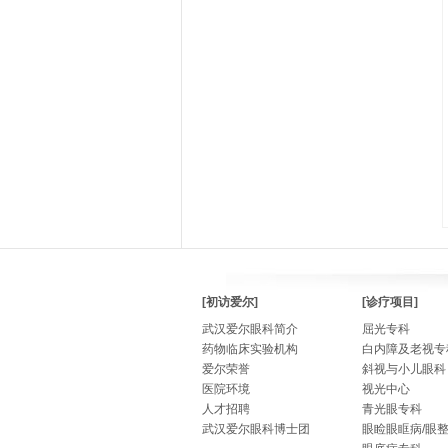
[初访爱尔]
[诊疗项目]
武汉爱尔眼科简介
屈光专科
药物临床实验机构
白内障及老视专
爱尔荣誉
斜视与小儿眼科
医院环境
视光中心
人才招聘
青光眼专科
武汉爱尔眼科博士团
眼睑眼眶病/眼