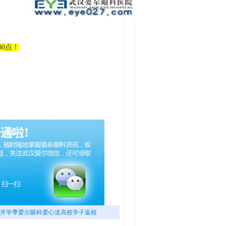
0点！
开学季爱尔眼科爱心送高校学子返校