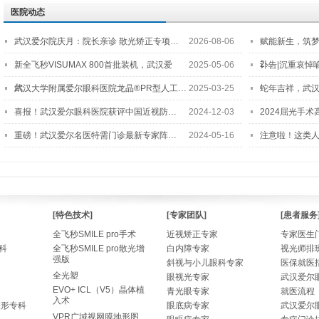
医院动态
武汉爱尔院庆月：院长亲诊 散光矫正专项…
2026-08-06
赋能新生，筑
2…
新全飞秒VISUMAX 800首批装机，武汉爱
2025-05-06
讣告|沉重哀悼
尔…
武汉大学附属爱尔眼科医院龙晶®PR型人工…
2025-03-25
蛇年吉祥，武汉
喜报！武汉爱尔眼科医院获评中国近视防…
2024-12-03
2024屈光手
重磅！武汉爱尔名医特需门诊最新专家阵…
2024-05-16
注意啦！这类
[特色技术]
[专家团队]
[患者服务
全飞秒SMILE pro手术
近视矫正专家
专家医生
科
全飞秒SMILE pro散光增
白内障专家
视光师排
强版
斜视与小儿眼科专家
医保就医
全光塑
眼视光专家
武汉爱尔
EVO+ ICL（V5）晶体植
青光眼专家
就医流程
入术
整形专科
眼底病专家
武汉爱尔
VPR广域视网膜地形图