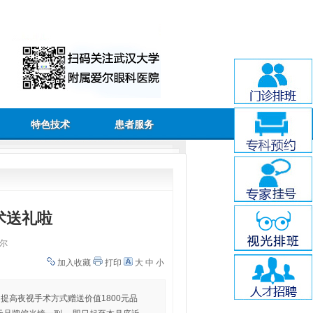
特色技术
患者服务
术送礼啦
尔
加入收藏
打印
大
中
小
+Q）提高夜视手术方式赠送价值1800元品