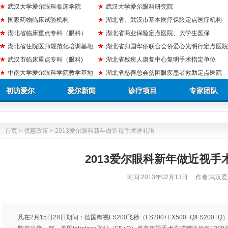
武汉大学爱尔眼科临床学院
武汉大学爱尔眼科研究院
国家药物临床试验机构
湖北省、武汉市基本医疗保险定点医疗机构
湖北省临床重点专科（眼科）
湖北省商业保险定点医院、大学生医保
湖北省住院医师规范化培训基地
湖北省归国华侨联合会侨爱心光明行定点医院
武汉市临床重点专科（眼科)
湖北省残疾人康复中心复明手术指定单位
中南大学爱尔眼科学院教学基地
湖北省慈善总会贫困眼疾患者救助定点医院
初访爱尔
爱尔新闻
诊疗项目
专家团队
首页
>
优惠政策
> 2013爱尔眼科新年做近视手术送礼啦
2013爱尔眼科新年做近视手
时间:
2013年02月13日
作者:武汉爱
凡在2月15日28日期间：德国鹰视FS200飞秒（FS200+EX500+Q/FS200