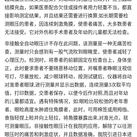
结膜充血，如果医患配合欠佳或操作者用力轻重不当，都直
接影响测定结果，并且结果还需要进行换算;如长期需要检
测眼压的患者，因连续刺激角膜，使患者痛苦，大多数患者
无法接受。它对外伤和手术患者及年幼的儿童都无法检查。
非接触全自动眼压计不存在此问题，该测量是一种无痛苦检
查，测量时只会感到有一股气流吹到眼睛里，使患者减轻了
心理压力。检测时，将患者的前额固定在检查台上，身体坐
正，此时要求患者不要随意移动位置，并嘱患者睁眼注视信
号灯，尽量放松，减少眼球转动，按测试键后，仪器将自动
对准患者眼球,进行测量并显示出数据，连续测量3次取平均
值，打印数据，交患者保存，以便今后作对照,而且对年幼
的儿童都适宜。遇有特殊情况，如:眼睑比较松弛的老年患
者、眼睑高度水肿遮住角膜者，此时，可用棉签或用拇指、
食指轻捏上睑并向上轻拉，将角膜暴露出来,对准光点，就
可测量眼压。非接触性眼压计在我院的应用，解除了以往测
眼压时的痛苦和刺激症状，并且数据准确，我院引进日本进