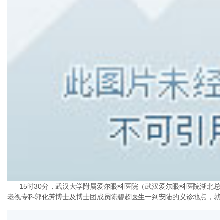
15时30分，武汉大学附属爱尔眼科医院（武汉爱尔眼科医院湖北
老视专科郭化芳博士及博士团成员陈碧超医生一到安陆的义诊地点，