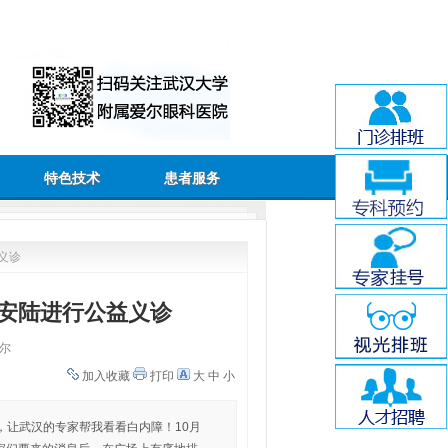
特色技术
患者服务
义诊
安陆进行公益义诊
尔
加入收藏
打印
大
中
小
，让武汉的专家帮我看看白内障！10月