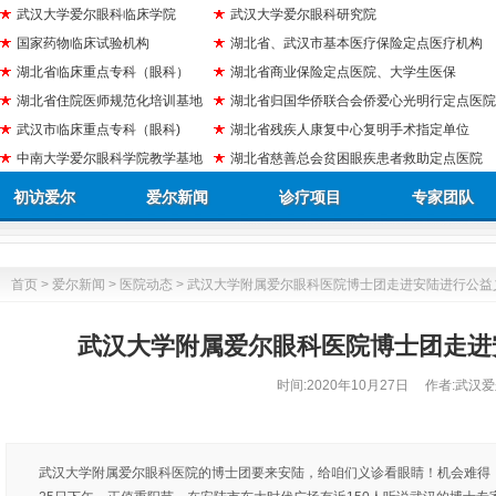
武汉大学爱尔眼科临床学院
武汉大学爱尔眼科研究院
国家药物临床试验机构
湖北省、武汉市基本医疗保险定点医疗机构
湖北省临床重点专科（眼科）
湖北省商业保险定点医院、大学生医保
湖北省住院医师规范化培训基地
湖北省归国华侨联合会侨爱心光明行定点医院
武汉市临床重点专科（眼科)
湖北省残疾人康复中心复明手术指定单位
中南大学爱尔眼科学院教学基地
湖北省慈善总会贫困眼疾患者救助定点医院
初访爱尔
爱尔新闻
诊疗项目
专家团队
首页
>
爱尔新闻
>
医院动态
> 武汉大学附属爱尔眼科医院博士团走进安陆进行公益
武汉大学附属爱尔眼科医院博士团走进
时间:
2020年10月27日
作者:武汉爱
武汉大学附属爱尔眼科医院的博士团要来安陆，给咱们义诊看眼睛！机会难得