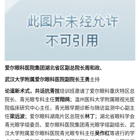
爱尔眼科医院集团湖北省区副总院长周和政、
武汉大学附属爱尔眼科医院副院长王勇
主持
论道新术式，共话抗青技
培训班邀请了爱尔眼科重庆特区总
院长、青光眼专科主任
贺翔鸽
；温州医科大学附属眼视光医
院临床研究中心主任，青光眼早期诊断与随访监测中心副主
任
梁远波
；爱尔眼科湖南片区总院长
林丁
；湖北省眼科学会
青光眼学组委员、爱尔眼科医院集团青光眼学组副组长、武
汉大学附属爱尔眼科医院青光眼专科主任
吴作红
等进行的学