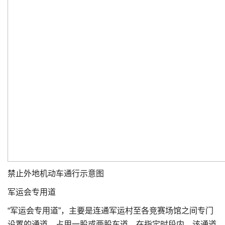
禁止外地机动车通行示意图
军运会专用道
“军运会专用道”，主要是连通军运村至各竞赛场馆之间专门
设置的通道，占用一股或两股车道。在指定时段内，该通道