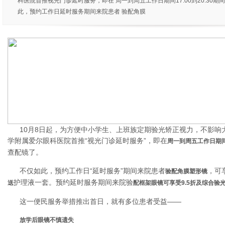
科医院首推视光门诊延时服务，即在 周一到周五工作日期间17:00到20:30期
此，预约工作日延时服务期间来院患者 验配角膜
10月8日起，为方便中小学生、上班族定期验光矫正视力，不影响
学附属爱尔眼科医院首推“视光门诊延时服务”，即在
周一到周五工作日期间17
查配镜了。
不仅如此，预约工作日“延时服务”期间来院患者
，可
验配角膜塑形镜
护理液一套。预约延时服务期间来院验
送
配框架眼镜可享受
9.5折
及综合验
这一便民服务举措推出首日，就有多位患者受益——
放学后眼镜不慎遗失