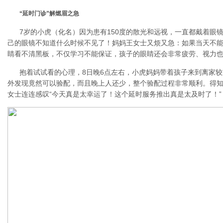
“延时门诊”解燃眉之急
7岁的小虎（化名）因为患有150度的散光和远视，一直都戴着眼
己的眼镜不知道什么时候不见了！妈妈王女士又烦又急：如果当天不
睛看不清黑板，不仅学习不能保证，孩子的眼睛还会非常疲劳、视力
抱着试试看的心理，8日晚6点左右，小虎妈妈带着孩子来到离家
外发现竟然可以验配，而且晚上人还少，整个验配过程非常顺利。得知
女士连连感叹“今天真是太幸运了！这个延时服务推出真是太及时了！”