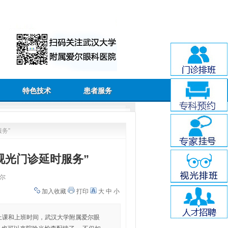
特色技术
患者服务
务”
视光门诊延时服务”
尔
加入收藏
打印
大
中
小
上课和上班时间，武汉大学附属爱尔眼