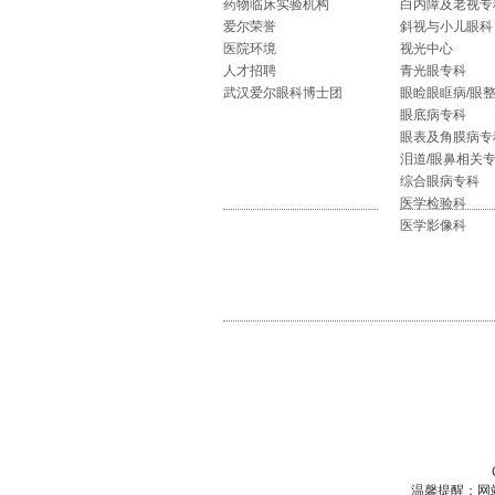
药物临床实验机构
白内障及老视专
爱尔荣誉
斜视与小儿眼科
医院环境
视光中心
人才招聘
青光眼专科
武汉爱尔眼科博士团
眼睑眼眶病/眼
眼底病专科
眼表及角膜病专
泪道/眼鼻相关
综合眼病专科
医学检验科
医学影像科
温馨提醒：网