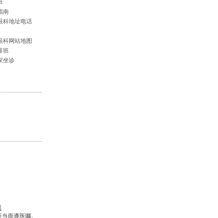
班
指南
眼科地址电话
眼科网站地图
排班
家坐诊
图
应当面遵医嘱。