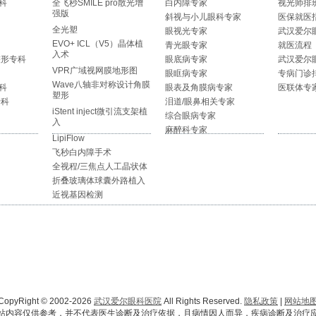
科
全飞秒SMILE pro散光增
白内障专家
视光师排
强版
斜视与小儿眼科专家
医保就医
全光塑
眼视光专家
武汉爱尔
EVO+ ICL（V5）晶体植
青光眼专家
就医流程
入术
整形专科
眼底病专家
武汉爱尔
VPR广域视网膜地形图
眼眶病专家
专病门诊
Wave八轴非对称设计角膜
科
眼表及角膜病专家
医联体专
塑形
专科
泪道/眼鼻相关专家
iStent inject微引流支架植
综合眼病专家
入
麻醉科专家
LipiFlow
飞秒白内障手术
全视程/三焦点人工晶状体
折叠玻璃体球囊外路植入
近视基因检测
CopyRight © 2002-2026
武汉爱尔眼科医院
All Rights Reserved.
隐私政策
|
网站地
站内容仅供参考，并不代表医生诊断及治疗依据，且病情因人而异，疾病诊断及治疗