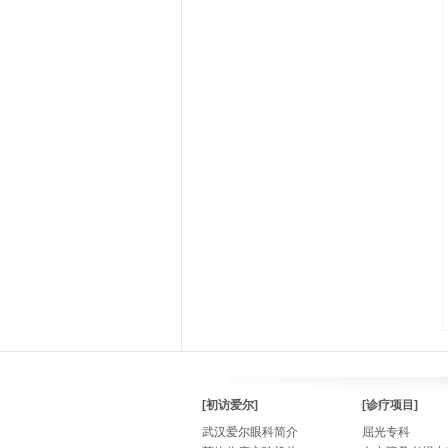
[初访爱尔]
[诊疗项目]
武汉爱尔眼科简介
屈光专科