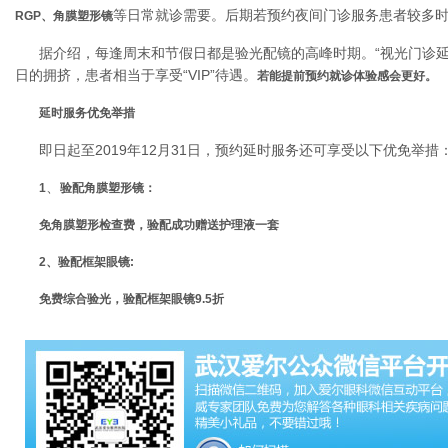
等日常就诊需要。后期若预约夜间门诊服务患者较多
RGP、角膜塑形镜
据介绍，每逢周末和节假日都是验光配镜的高峰时期。“视光门诊延
日的拥挤，患者相当于享受“VIP”待遇。
若能提前预约就诊体验感会更好。
延时服务优免举措
即日起至2019年12月31日，预约延时服务还可享受以下优免举措
、
1
验配角膜塑形镜：
免角膜塑形检查费，验配成功赠送护理液一套
2、验配框架眼镜:
免费综合验光，验配框架眼镜9.5折