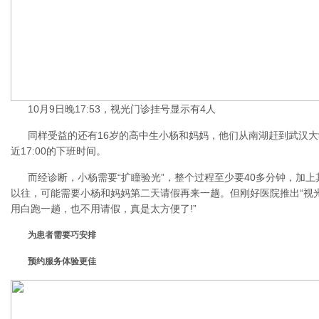
10月9日晚17:53，视光门诊挂号显示有4人
同样受益的还有16岁的高中生小杨和妈妈，他们从南湖赶到武汉
近17:00的下班时间。
而经诊断，小杨需要“扩瞳验光”，整个过程至少要40多分钟，加
以往，可能需要小杨和妈妈第二天请假再来一趟。但刚好医院推出“视光
用白跑一趟，也不用请假，真是太方便了!”
为患者需要巧安排
预约服务体验更佳