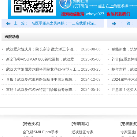
上一篇：
名医零距离之吴尚操：十三余载眼科深…
下一篇：
医院动态
武汉爱尔院庆月：院长亲诊 散光矫正专项…
2026-08-06
赋能新生，筑
2…
新全飞秒VISUMAX 800首批装机，武汉爱
2025-05-06
讣告|沉重哀悼
尔…
武汉大学附属爱尔眼科医院龙晶®PR型人工…
2025-03-25
蛇年吉祥，武汉
喜报！武汉爱尔眼科医院获评中国近视防…
2024-12-03
2024屈光手
重磅！武汉爱尔名医特需门诊最新专家阵…
2024-05-16
注意啦！这类
[特色技术]
[专家团队]
[患者服务
全飞秒SMILE pro手术
近视矫正专家
专家医生