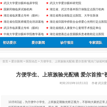
武汉大学爱尔眼科临床学院
武汉大学爱尔眼科研究院
国家药物临床试验机构
湖北省、武汉市基本医疗保险定点医疗机构
湖北省临床重点专科（眼科）
湖北省商业保险定点医院、大学生医保
湖北省住院医师规范化培训基地
湖北省归国华侨联合会侨爱心光明行定点医院
武汉市临床重点专科（眼科)
湖北省残疾人康复中心复明手术指定单位
中南大学爱尔眼科学院教学基地
湖北省慈善总会贫困眼疾患者救助定点医院
初访爱尔
爱尔新闻
诊疗项目
专家团队
首页
>
爱尔新闻
>
医院动态
> 方便学生、上班族验光配镜 爱尔首推“视光门诊延时服
方便学生、上班族验光配镜 爱尔首推“
时间:
2019年10月13日
作者:武汉爱
10月8日起，为方便中小学生、上班族定期验光矫正视力，不影响大家的正常