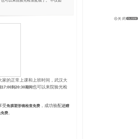
间 也可以来院验光检查配镜了。 不仅如
大家的正常上课和上班时间，武汉大
也可以来院验光检
:00到20:30期间
享受
，成功验配
角膜塑形镜检查免费
还赠
。
光免费