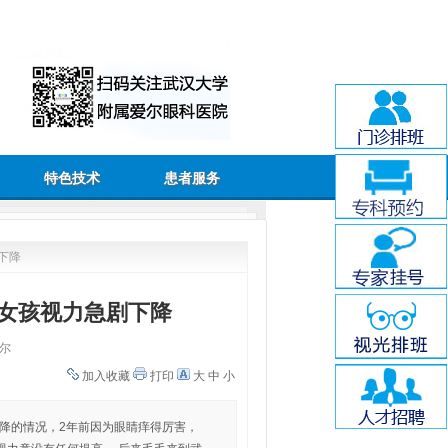
特色技术
患者服务
下降
女孩视力急剧下降
尔
加入收藏
打印
大
中
小
下降的情况，2年前因为眼睛痒得厉害，