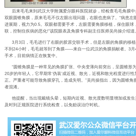
后来毛毛来到武汉大学附属爱尔眼科医院就诊，经检查毛毛角膜中
双眼圆锥角膜，原来毛毛不仅左眼出现问题，右眼也患病了。“病患左眼
进展期，视力为0.5。双眼都需要手术，左眼需要角膜移植，保住眼
联，控制住疾病的恶化!”该院眼表及角膜专科副主任医师吴尚操介绍道
3月3日，毛毛进行了右眼的胶原交联手术，但是左眼的角膜的移
不到24小时，毛毛就等到了角膜——来自一位武汉的角膜捐献者。3月
手术，目前病情正在恢复中。
“圆锥角膜是一种常见的角膜扩张、中央变薄向前突出，呈圆锥形为
20岁的年轻人，它早期常‘伪装’成近视、散光，近视和散光程度进行
正。严重者可能导致角膜穿孔，造成失明。”吴尚操指出，因为圆锥角
者混淆。
他提醒，当出现戴镜头晕，短期内近视、散光度数明显增加或发生
及时到正规医院进行系统检查，以免贻误治疗时机。