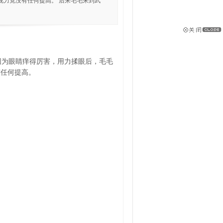
视力竟没有任何提高。 后来毛毛来到武
前因为眼睛痒得厉害，用力揉眼后，毛毛
有任何提高。