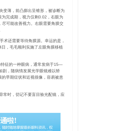
央变薄，前凸膨出呈锥形，被诊断为
为完成期，视力仅剩0.02，右眼为
球，尽可能改善视力。右眼需要角膜交
。
植手术还需要等待角膜源。幸运的是，
4日，毛毛顺利实施了左眼角膜移植
特征的一种眼病，通常发病于15—
性加剧，随病情发展光学眼镜难以矫
膜的早期症状和近视很像，容易被患
异常时，切记不要盲目验光配镜，应