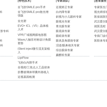
[特色技术]
[专家团队]
[患者服务
全飞秒SMILE pro手术
近视矫正专家
专家医生
科
全飞秒SMILE pro散光增
白内障专家
视光师排
强版
斜视与小儿眼科专家
医保就医
全光塑
眼视光专家
武汉爱尔
EVO+ ICL（V5）晶体植
青光眼专家
就医流程
入术
整形专科
眼底病专家
武汉爱尔
VPR广域视网膜地形图
眼眶病专家
专病门诊
Wave八轴非对称设计角膜
科
眼表及角膜病专家
医联体专
塑形
专科
泪道/眼鼻相关专家
iStent inject微引流支架植
综合眼病专家
入
麻醉科专家
LipiFlow
飞秒白内障手术
全视程/三焦点人工晶状体
折叠玻璃体球囊外路植入
近视基因检测