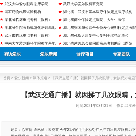
武汉大学爱尔眼科临床学院
武汉大学爱尔眼科研究院
国家药物临床试验机构
湖北省、武汉市基本医疗保险定点医疗机构
湖北省临床重点专科（眼科）
湖北省商业保险定点医院、大学生医保
湖北省住院医师规范化培训基地
湖北省归国华侨联合会侨爱心光明行定点医院
武汉市临床重点专科（眼科)
湖北省残疾人康复中心复明手术指定单位
中南大学爱尔眼科学院教学基地
湖北省慈善总会贫困眼疾患者救助定点医院
初访爱尔
爱尔新闻
诊疗项目
专家团队
首页
>
爱尔新闻
>
媒体报道
> 【武汉交通广播】就因揉了几次眼睛，女孩视力急剧
【武汉交通广播】就因揉了几次眼睛，
时间:
2021年03月31日
作者:武汉爱
记者：徐睿捷 通讯员：裴霓裳 今年21岁的毛毛(化名)在六年前出现左眼视力