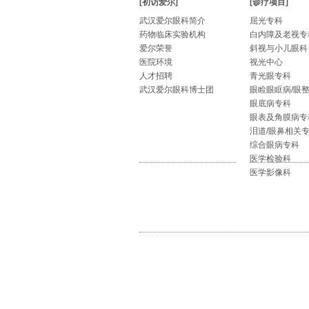
[初访爱尔]
[诊疗项目]
武汉爱尔眼科简介
屈光专科
药物临床实验机构
白内障及老视专
爱尔荣誉
斜视与小儿眼科
医院环境
视光中心
人才招聘
青光眼专科
武汉爱尔眼科博士团
眼睑眼眶病/眼
眼底病专科
眼表及角膜病专
泪道/眼鼻相关
综合眼病专科
医学检验科
医学影像科