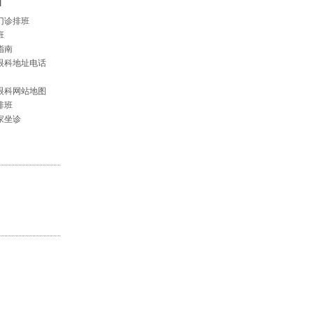
]
门诊排班
班
指南
眼科地址电话
眼科网站地图
排班
家坐诊