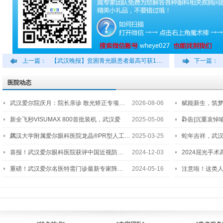
上一篇：
【武汉晚报】贫困青光眼患者最高可获1…
下一篇：
医院动态
武汉爱尔院庆月：院长亲诊 散光矫正专项…
2026-08-06
赋能新生，筑
2…
新全飞秒VISUMAX 800首批装机，武汉爱
2025-05-06
讣告|沉重哀悼
尔…
武汉大学附属爱尔眼科医院龙晶®PR型人工…
2025-03-25
蛇年吉祥，武汉
喜报！武汉爱尔眼科医院获评中国近视防…
2024-12-03
2024屈光手
重磅！武汉爱尔名医特需门诊最新专家阵…
2024-05-16
注意啦！这类