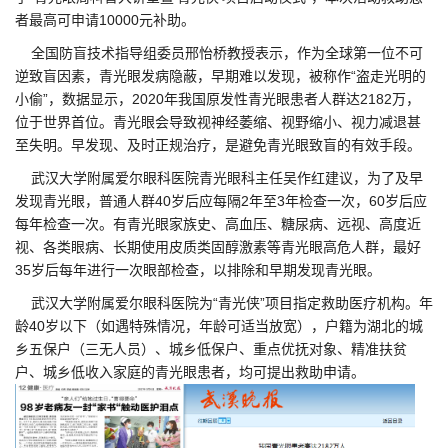
者最高可申请10000元补助。
全国防盲技术指导组委员邢怡桥教授表示，作为全球第一位不可
逆致盲因素，青光眼发病隐蔽，早期难以发现，被称作“盗走光明的
小偷”，数据显示，2020年我国原发性青光眼患者人群达2182万，
位于世界首位。青光眼会导致视神经萎缩、视野缩小、视力减退甚
至失明。早发现、及时正规治疗，是避免青光眼致盲的有效手段。
武汉大学附属爱尔眼科医院青光眼科主任吴作红建议，为了及早
发现青光眼，普通人群40岁后应每隔2年至3年检查一次，60岁后应
每年检查一次。有青光眼家族史、高血压、糖尿病、远视、高度近
视、各类眼病、长期使用皮质类固醇激素等青光眼高危人群，最好
35岁后每年进行一次眼部检查，以排除和早期发现青光眼。
武汉大学附属爱尔眼科医院为“青光侠”项目指定救助医疗机构。年
龄40岁以下（如遇特殊情况，年龄可适当放宽），户籍为湖北的城
乡五保户（三无人员）、城乡低保户、重点优抚对象、精准扶贫
户、城乡低收入家庭的青光眼患者，均可提出救助申请。