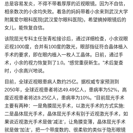
总是容易发炎，不得不带着厚厚的近视眼镜。因为不自信，
相亲数次的小余均失败。着急的妈妈带着小余来到武汉大学
附属爱尔眼科医院(武汉爱尔眼科医院)，希望摘掉眼镜后的
女儿，能恢复自信。
该院屈光专科主任张青松接诊后，通过详细检查，小余双眼
近视1000度，合并有100度的散光，眼部指征符合晶体植入
手术的要求，即在眼内植入一枚人工晶体。日前，通过手
术，小余的视力恢复到了1.0。“感觉重获新生。”术后复查
时，小余高兴地说。
目前，全球近视眼患病人数约25亿。据权威专家预测到
2050年，全球近视患者将达49.49亿人，患病率为52%，高
度近视患者将达9.25亿人，患病率为10%。“目前屈光手术
主要有两种：一是角膜屈光手术，以激光手术的方式实施;
二是晶体屈光手术，晶体屈光手术有别于近视激光手术，如
果说近视激光手术是做‘减法’，让角膜变薄，晶体屈光手术
就是做‘加法’，把一个带度数的、很柔软的类似于隐形眼镜