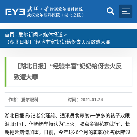
首页 -
爱尔新闻
>
媒体报道
>
【湖北日报】“经验丰富”奶奶给伢去火反致遭大罪
【湖北日报】“经验丰富”奶奶给伢去火反
致遭大罪
作者：爱尔眼科
时间：2021-01-24
湖北日报讯(记者余瑾毅、通讯员裴霓裳)一岁多的孩子双眼
泪眼汪汪，但奶奶坚持认为“上火，喝点金银花露就行”，长
期拖延病情加重，日前，今年1岁6个月的乾乾(化名)因错过