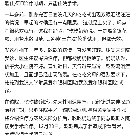
最佳探通治疗时期，只能住院手术。
一年多前，刚办完百日宴没几天的乾乾就出现双眼泪眼汪汪
的情况，早起的时候还有一点眼屎。“这就是上火了，喝点
金银花露就行，这我有经验，”乾乾奶奶说。于是喝金银花
露、用盐水敷眼睛......各种“土方法”轮番试用，但都无效。
就这样拖了一年多，乾乾的病情一直没有好转。期间去医院
就诊，医生建议探通治疗，但都被奶奶拒绝了。奶奶认为，
孩子太小住院不好。直到近日，天气越来越冷，乾乾流泪症
状加重，且面部已经出现皲裂。在乾乾父母的强烈要求下，
乾乾到武汉大学附属爱尔眼科医院(武汉爱尔眼科医院)就
诊。
在该院，乾乾被诊断为先天性泪道阻塞，已经错过最佳探通
治疗时期，只能住院手术。该院泪道/眼鼻相关专家主任张
将介绍治疗方案及风险分析后，乾乾奶奶终于同意乾乾入院
接受手术治疗。12月23日，乾乾完成了泪道成形置管术，
术后溢泪症状明显改善。