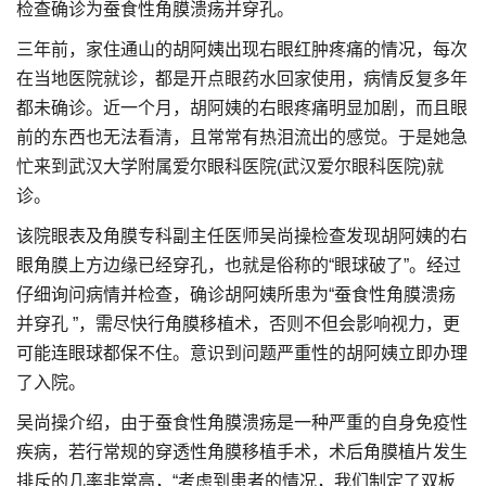
检查确诊为蚕食性角膜溃疡并穿孔。
三年前，家住通山的胡阿姨出现右眼红肿疼痛的情况，每次
在当地医院就诊，都是开点眼药水回家使用，病情反复多年
都未确诊。近一个月，胡阿姨的右眼疼痛明显加剧，而且眼
前的东西也无法看清，且常常有热泪流出的感觉。于是她急
忙来到武汉大学附属爱尔眼科医院(武汉爱尔眼科医院)就
诊。
该院眼表及角膜专科副主任医师吴尚操检查发现胡阿姨的右
眼角膜上方边缘已经穿孔，也就是俗称的“眼球破了”。经过
仔细询问病情并检查，确诊胡阿姨所患为“蚕食性角膜溃疡
并穿孔 ”，需尽快行角膜移植术，否则不但会影响视力，更
可能连眼球都保不住。意识到问题严重性的胡阿姨立即办理
了入院。
吴尚操介绍，由于蚕食性角膜溃疡是一种严重的自身免疫性
疾病，若行常规的穿透性角膜移植手术，术后角膜植片发生
排斥的几率非常高，“考虑到患者的情况，我们制定了双板