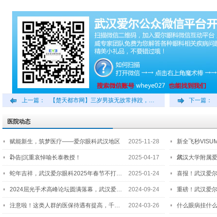
上一篇：
【楚天都市网】三岁男孩无故常摔跤，…
下一篇：
医院动态
赋能新生，筑梦医疗——爱尔眼科武汉地区
2025-11-28
新全飞秒VISU
2…
尔…
讣告|沉重哀悼喻长泰教授！
2025-04-17
武汉大学附属爱
蛇年吉祥，武汉爱尔眼科2025年春节不打…
2025-01-24
喜报！武汉爱
2024屈光手术高峰论坛圆满落幕，武汉爱…
2024-09-24
重磅！武汉爱
注意啦！这类人群的医保待遇有提高，千…
2024-03-26
什么眼病挂什