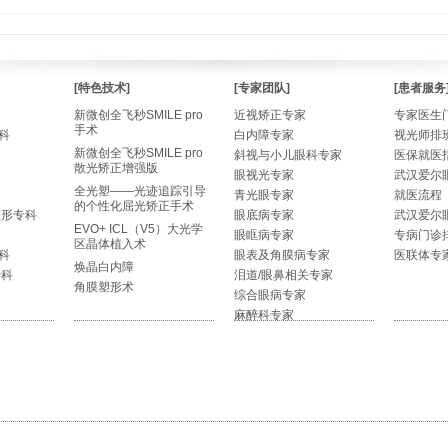
[特色技术]
[专家团队]
[患者服务
新微创全飞秒SMILE pro
近视矫正专家
专家医生
手术
科
白内障专家
视光师排
新微创全飞秒SMILE pro
斜视与小儿眼科专家
医保就医
散光矫正增强版
眼视光专家
武汉爱尔
全光塑——光迹追踪引导
青光眼专家
就医流程
的个性化屈光矫正手术
整形专科
眼底病专家
武汉爱尔
EVO+ ICL（V5）大光学
眼眶病专家
专病门诊
区晶体植入术
科
眼表及角膜病专家
医联体专
焕晶白内障
专科
泪道/眼鼻相关专家
角膜塑形术
综合眼病专家
麻醉科专家