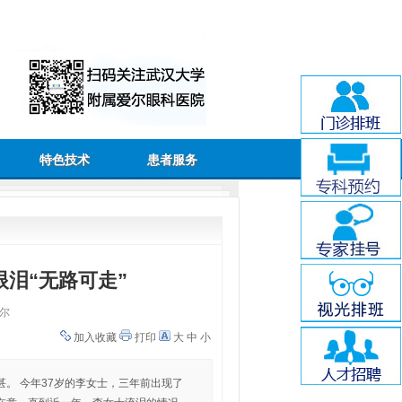
特色技术
患者服务
泪“无路可走”
尔
加入收藏
打印
大
中
小
。 今年37岁的李女士，三年前出现了