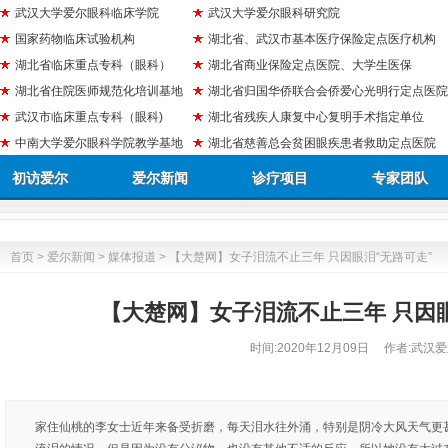
武汉大学爱尔眼科临床学院
武汉大学爱尔眼科研究院
国家药物临床试验机构
湖北省、武汉市基本医疗保险定点医疗机构
湖北省临床重点专科（眼科）
湖北省商业保险定点医院、大学生医保
湖北省住院医师规范化培训基地
湖北省归国华侨联合会侨爱心光明行定点医院
武汉市临床重点专科（眼科)
湖北省残疾人康复中心复明手术指定单位
中南大学爱尔眼科学院教学基地
湖北省慈善总会贫困眼疾患者救助定点医院
初访爱尔
爱尔新闻
诊疗项目
专家团队
首页
>
爱尔新闻
>
媒体报道
> 【大楚网】女子泪流不止三年 只因眼泪“无路可走”
【大楚网】女子泪流不止三年 只因眼
时间:
2020年12月09日
作者:武汉爱
家住仙桃的李女士近年来备受折磨，每天泪水往外涌，特别是阴冷大风天气更甚