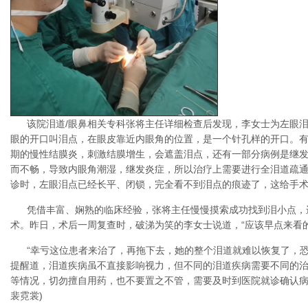
该院泪道/眼鼻相关专科张将主任详细检查后发现，李女士为左眼泪
眼的开口叫泪点，在眼皮靠近内眼角的位置，是一个针孔样的开口。
期的慢性结膜炎，刺激结膜增生，会遮盖泪点，还有一部分病例是继
而不畅，导致内眼角潮湿，继发炎症，所以治疗上需要进行全泪道疏通
诊时，左眼泪点已经长平、闭锁，完全看不到泪点的痕迹了，这给手术
凭借丰富、娴熟的临床经验，张将主任慢慢摸索成功找到泪小点，
术。昨日，术后一周复查时，破涕为笑的李女士说道，“应该早点来看
“幸亏这位患者来治了，再拖下去，她的整个泪道就难以恢复了，恐
提醒道，泪道疾病虽不直接影响视力，但不同的泪道疾病需要不同的
等情况，切勿擅自用药，也不要置之不管，需要及时到医院就诊确认病
裴霓裳)