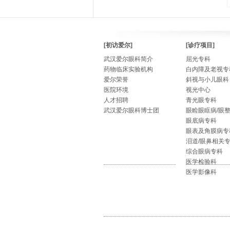
[初访爱尔]
[诊疗项目]
武汉爱尔眼科简介
屈光专科
药物临床实验机构
白内障及老视专
爱尔荣誉
斜视与小儿眼科
医院环境
视光中心
人才招聘
青光眼专科
武汉爱尔眼科博士团
眼睑眼眶病/眼
眼底病专科
眼表及角膜病专
泪道/眼鼻相关
综合眼病专科
医学检验科
医学影像科