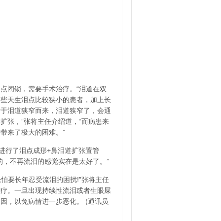
点闭锁，需要手术治疗。“泪道在双
有些天生泪点比较狭小的患者，加上长
发于泪道狭窄而来，泪道狭窄了，会通
扩张，”张将主任介绍道，“而病患来
带来了极大的困难。”
进行了泪点成形+鼻泪道扩张置管
的，不再流泪的感觉实在是太好了。”
怕要长年忍受流泪的困扰!”张将主任
治疗。一旦出现持续性流泪或者生眼屎
因，以免病情进一步恶化。 (通讯员