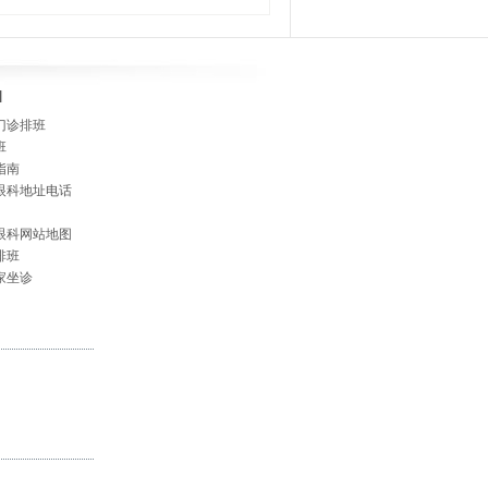
]
门诊排班
班
指南
眼科地址电话
眼科网站地图
排班
家坐诊