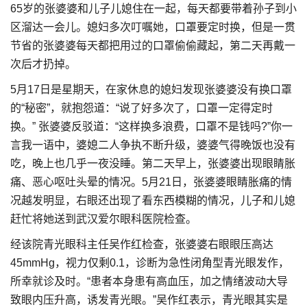
65岁的张婆婆和儿子儿媳住在一起，每天都要带着孙子到小
区溜达一会儿。媳妇多次叮嘱她，口罩要定时换，但是一贯
节省的张婆婆每天都把用过的口罩偷偷藏起，第二天再戴一
次后才扔掉。
5月17日是星期天，在家休息的媳妇发现张婆婆没有换口罩
的“秘密”，就抱怨道：“说了好多次了，口罩一定得定时
换。” 张婆婆反驳道：“这样换多浪费，口罩不是钱吗?”你一
言我一语中，婆媳二人争执不断升级，婆婆气得晚饭也没有
吃，晚上也几乎一夜没睡。第二天早上，张婆婆出现眼睛胀
痛、恶心呕吐头晕的情况。5月21日，张婆婆眼睛胀痛的情
况越发明显，右眼还出现了看东西模糊的情况，儿子和儿媳
赶忙将她送到武汉爱尔眼科医院检查。
经该院青光眼科主任吴作红检查，张婆婆右眼眼压高达
45mmHg，视力仅剩0.1，诊断为急性闭角型青光眼发作，
所幸就诊及时。“患者本身患有高血压，加之情绪波动大导
致眼内压升高，诱发青光眼。”吴作红表示，青光眼其实是