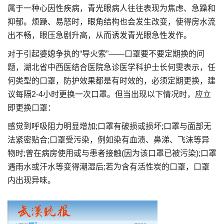
属于一种心因性疾病，青光眼病人往往表现为焦虑、急躁和
抑郁。烦躁、易怒时，眼角结构也会发生改变，使得房水流
出不畅，眼压急剧升高，从而诱发青光眼急性发作。
对于引起婆媳争执的“导火索”——口罩要不要定期换的问
题，湖北省中西医结合医院急诊医学科护士长何雯表示，任
何类型的口罩，防护效果都是有时效的，必须定期更换，建
议每隔2-4小时更换一次口罩。但当出现以下情况时，应立
即更换口罩：
感觉到呼吸阻力明显增加;口罩有破损或损坏;口罩与面部无
法紧密贴合;口罩受污染，例如染有血渍、鼻涕、飞沫等异
物时;曾在病房使用或与患者接触(因为该口罩已被污染);口罩
遇雨水或汗水等变得潮湿后;若为含有活性炭的口罩，口罩
内出现异味。