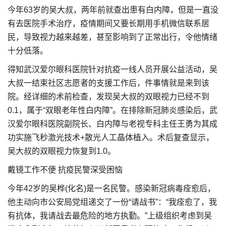
今年63岁的吴大叔，两年前就查出患有白内障，但是一直没
有去医院手术治疗，疫情期间又要长期用手机微信联系居
民，导致视力越来越差，甚至影响到了正常出行，令他情绪
十分低落。
得知武汉爱尔眼科医院针对抗疫一线人员开展公益活动，吴
大叔一结束社区志愿者的支援工作后，件事情就是来到该
院。经详细的术前检查，发现吴大叔的双眼视力已经不到
0.1，属于“双眼老年性白内障”。在排除新冠肺炎感染后，武
汉爱尔眼科医院副院长、白内障与老视专科主任王勇为其成
功实施飞秒激光技术+散光人工晶体植入。术后复查显示，
吴大叔的双眼视力恢复到1.0。
戴镜工作不便 抗疫民警深受困恼
今年42岁的吴桦(化名)是一名民警。感染新冠病毒痊愈后，
他主动向市公安局党组递交了一份“请战书”：“我痊愈了，我
有抗体，我请战去最危险的地方执勤。”上级组织考虑到吴