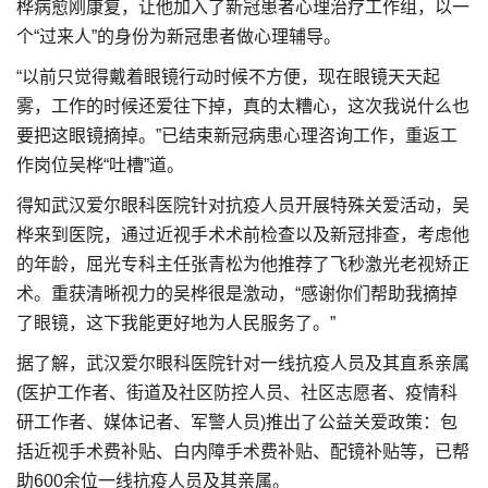
桦病愈刚康复，让他加入了新冠患者心理治疗工作组，以一
个“过来人”的身份为新冠患者做心理辅导。
“以前只觉得戴着眼镜行动时候不方便，现在眼镜天天起
雾，工作的时候还爱往下掉，真的太糟心，这次我说什么也
要把这眼镜摘掉。”已结束新冠病患心理咨询工作，重返工
作岗位吴桦“吐槽”道。
得知武汉爱尔眼科医院针对抗疫人员开展特殊关爱活动，吴
桦来到医院，通过近视手术术前检查以及新冠排查，考虑他
的年龄，屈光专科主任张青松为他推荐了飞秒激光老视矫正
术。重获清晰视力的吴桦很是激动，“感谢你们帮助我摘掉
了眼镜，这下我能更好地为人民服务了。”
据了解，武汉爱尔眼科医院针对一线抗疫人员及其直系亲属
(医护工作者、街道及社区防控人员、社区志愿者、疫情科
研工作者、媒体记者、军警人员)推出了公益关爱政策：包
括近视手术费补贴、白内障手术费补贴、配镜补贴等，已帮
助600余位一线抗疫人员及其亲属。