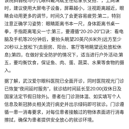
该院斜弱视与小儿眼科戴鸿斌主任给家长支招：，上网课
时，建议使用大屏电子设备，屏幕越小，注视距离越近，眼
睛会动用更多的调节，时间久了会更容易疲劳;第二，特别
注意正确学习姿势：眼睛距离书本一尺，身体距离书桌一
拳，手指距离笔尖一寸;第三，要遵循“20-20-20”口诀：看电
脑及手机等20分钟后，要抬头眺望20英尺(6米外)远方至少
20秒以上放松下(去厨房、阳台、客厅等地眺望远处放松休
息);第四，在做好安全防护的情况下，适当进行户外活动;第
五，要均衡饮食，保证鱼、肉、蛋、蔬菜、水果等食物的摄
入。
据了解，武汉爱尔眼科医院已全面开诊，同时医院视光门诊
已恢复“夜间延时服务”，就诊结时间延长至20:00(双休日及
国家法定节假日除外)。患者在门诊测体温、如实填写个人
信息及新冠肺炎相关流行病史并出示绿码即可就诊。门诊遵
循一患一消毒要求，对每位患者接触过的物体表面进行消毒
擦拭，确保为患者提供安全放心的就诊环境。