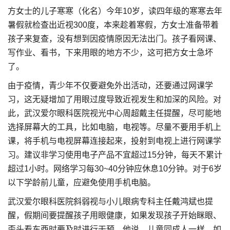
方女士的儿子寒寒（化名）今年10岁，读四年级的寒寒去年
暑假就检查出近视300度，本来趁着寒假，方女士准备带着
孩子来复查，没有想到因疫情原因无法出门。孩子看网课、
写作业、看书，下来用眼的地方不少，这可把方女士急坏
了。
由于疫情，青少年不仅要避免外出活动，还要通过网课学
习，这无疑增加了用眼过度导致近视发生和加深的风险。对
此，武汉爱尔眼科医院视光中心周超戴主任提醒，尽可能地
选择屏幕大的工具，比如电脑，电视等。尽量不要用手机上
课，将手机与电视屏幕连接起来，投射到电视上进行网课学
习。建议非学习使用电子产品不宜超过15分钟，每天不累计
超过1小时。网络学习每30~40分钟应休息10分钟。对于6岁
以下学龄前儿童，应避免使用手机电脑。
武汉爱尔眼科医院斜弱视与小儿眼病专科主任戴鸿斌也提
醒，假期间要提醒孩子用眼健康，如果发现孩子开始眯眼、
歪头看东西时要及时进行干预。他说，儿童同成人一样，如