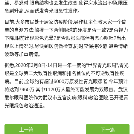
躁、易怒时,眼角结构也会发生改变,使得房水流出不畅,眼压
急剧升高,从而诱发青光眼急性发作。
目前,大多市民处于居家防疫阶段,吴作红主任教大家一个简
单的自测方法:触摸一下两侧眼球的硬度是否一致?是否视力
下降,眼前出现彩色光晕?是否眼胀头痛伴有恶心呕吐?当出
现以上情况时,尽快到医院做检查,同时应保持冷静,避免情绪
波动等加重病情。
据悉,2020年3月8日-14日是一年一度的“世界青光眼周”,青光
眼是全球第二大致盲性眼病和排名首位的不可逆致盲性疾
病。目前,全球约有超过6000万原发性青光眼患者,今年预计
将达到7960万,其中1120万人最终可能发展为双眼盲。武汉
爱尔眼科医院作为武汉市五官疾病(眼科)救治医院,已开通青
光眼绿色救治通道。
上一篇
下一篇