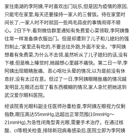
家住南湖的李阿姨,平时喜欢出门玩乐,但是因为疫情的原因,
只能宅在家里,每天还要操持一家人的三餐饭。待在家里时
间长了,一家人时不时就因一些鸡毛蒜皮的事情闹得不顺
心。2日下午,看到微信群里通知有免费爱心菜领取,李阿姨像
往常一样准备换衣服出门。但是却遭到了儿子和儿媳妇的强
烈制止,“家里还有吃的,不要总往外跑,外面不安全。”李阿姨
想着有免费菜,为什么不去领,虽然听从了儿子媳妇的话,没有
下楼,但是晚上睡觉时,她越想心里越不痛快。第二日一早,李
阿姨出现眼睛胀痛、恶心呕吐头晕的情况,以为是前没有休
息好,没有太过在意。但过了一日,李阿姨眼睛胀痛的情况越
发明显,左眼还出现了看东西模糊的情况,家人急忙把她送到
武汉爱尔眼科医院。
经该院青光眼科副主任医师孙重检查,李阿姨左眼视力仅剩
指数,眼压高达55mmHg,远超出正常范围(10mmHg～
21mmHg),为急性闭角型青光眼,需要手术治疗。在通过核
酸、ct等相关检查,排除新冠病毒感染后,医院立即为李阿姨