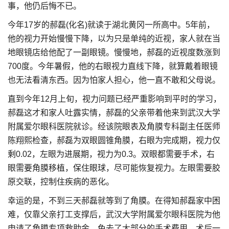
事，他仍后悔不已。
今年17岁的郝磊(化名)就读于湖北黄冈一所高中。5年前，
他的视力开始慢慢下降，以为只是单纯的近视，家人就在当
地眼镜店给他配了一副眼镜。慢慢地，郝磊的近视度数涨到
700度。今年暑假，他的右眼视力直线下降，就算戴着眼镜
也无法看清东西。因为怕家人担心，他一直不敢和父母说。
直到今年12月上旬，视力问题已经严重影响到平时的学习，
郝磊这才和家人吐露实情，郝磊的父亲带着他来到武汉大学
附属爱尔眼科医院就诊。经该院眼表及角膜专科副主任医师
陈翔熙检查，郝磊为双眼圆锥角膜，右眼为完成期，视力仅
剩0.02，左眼为进展期，视力为0.3。双眼都需要手术，右
眼需要角膜移植，保住眼球，尽可能恢复视力。左眼需要胶
原交联，控制住疾病的恶化。
幸运的是，不到三天郝磊就等到了角膜。在得知郝磊家中困
难，仅靠父亲打工支撑后，武汉大学附属爱尔眼科医院为他
申请了角膜专项救助金，免去了大部分的手术费用。术后一