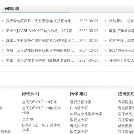
医院动态
武汉爱尔院庆月：院长亲诊 散光矫正专项…
2026-08-06
赋能新生，筑
2…
新全飞秒VISUMAX 800首批装机，武汉爱
2025-05-06
讣告|沉重哀悼
尔…
武汉大学附属爱尔眼科医院龙晶®PR型人工…
2025-03-25
蛇年吉祥，武汉
喜报！武汉爱尔眼科医院获评中国近视防…
2024-12-03
2024屈光手
重磅！武汉爱尔名医特需门诊最新专家阵…
2024-05-16
注意啦！这类
[特色技术]
[专家团队]
[患者服务
全飞秒SMILE pro手术
近视矫正专家
专家医生
科
全飞秒SMILE pro散光增
白内障专家
视光师排
强版
斜视与小儿眼科专家
医保就医
全光塑
眼视光专家
武汉爱尔
EVO+ ICL（V5）晶体植
青光眼专家
就医流程
入术
整形专科
眼底病专家
武汉爱尔