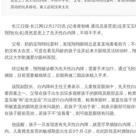
是患上了先天性白内障，不得不手术。 父母、奶奶逗翔翔玩耍时，发现翔翔
晃动的玩具移动。家人起初没有太在
长江日报-长江网12月17日讯 (记者唐智峰 通讯员裴霓裳)逗弄宝
翔翔(化名)竟然是患上了先天性白内障，不得不手术。
父母、奶奶逗翔翔玩耍时，发现翔翔眼睛总是直直地看着前方，不
初没有太在意，可是在看见同龄的孩子逗弄起来大眼睛灵活转动时，
武汉大学附属爱尔眼科医院。
经过检查，翔翔被诊断为先天性白内障，需要手术治疗。通过飞秒
摘除，目前需要戴镜矫正，后期再做二期晶体植入手术。
该院副院长、白内障科主任王勇表示，儿童致盲眼病中，先天性白内
要因素之一。父母在孩子出生后应多观察孩子的眼睛及眼部反应，检查
盖实验”和“追光反应”方法进行白内障排查。检测单眼时，遮盖住孩子
明被遮盖的眼睛是没有问题的，若孩子“无动于衷”，则表示眼部可能
在孩子眼前晃动，若孩子不“追着看”，则可能是眼睛有问题。
他提醒，孩子一旦发现患有先天性白内障，就需尽早摘除白内障，
内。儿童视觉发育的敏感期是出生后3个月-2岁，在此阶段及时摘除