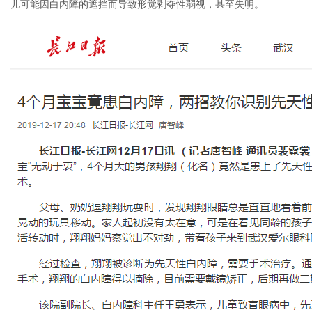
儿可能因白内障的遮挡而导致形觉剥夺性弱视，甚至失明。