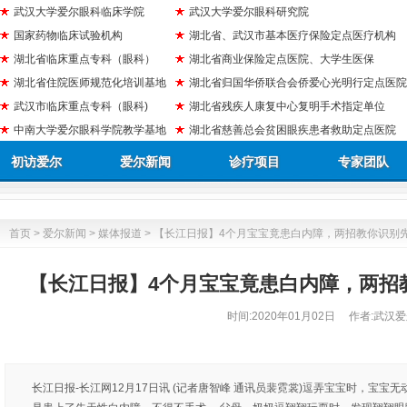
武汉大学爱尔眼科临床学院
武汉大学爱尔眼科研究院
国家药物临床试验机构
湖北省、武汉市基本医疗保险定点医疗机构
湖北省临床重点专科（眼科）
湖北省商业保险定点医院、大学生医保
湖北省住院医师规范化培训基地
湖北省归国华侨联合会侨爱心光明行定点医院
武汉市临床重点专科（眼科)
湖北省残疾人康复中心复明手术指定单位
中南大学爱尔眼科学院教学基地
湖北省慈善总会贫困眼疾患者救助定点医院
初访爱尔
爱尔新闻
诊疗项目
专家团队
首页
>
爱尔新闻
>
媒体报道
> 【长江日报】4个月宝宝竟患白内障，两招教你识别
【长江日报】4个月宝宝竟患白内障，两招
时间:
2020年01月02日
作者:武汉爱
长江日报-长江网12月17日讯 (记者唐智峰 通讯员裴霓裳)逗弄宝宝时，宝宝无