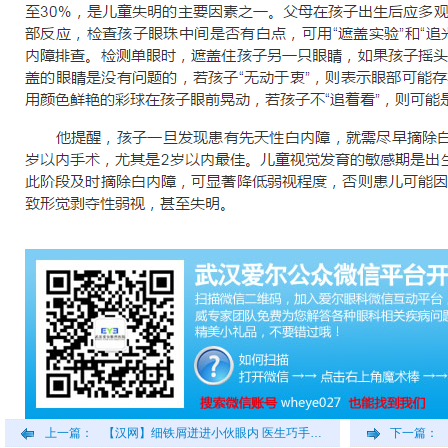
上一篇：
【汉网】细铁屑迸进小伙眼内 医生巧手…
下一篇：