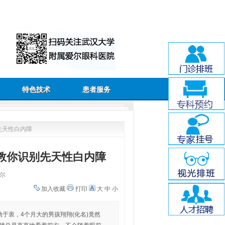
特色技术
患者服务
先天性白内障
教你识别先天性白内障
尔
加入收藏
打印
大
中
小
动于衷，4个月大的男孩翔翔(化名)竟然