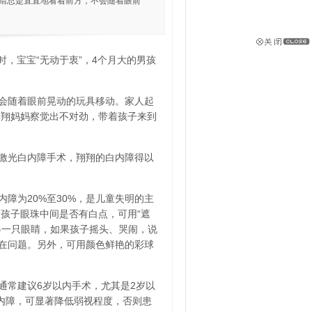
眼睛总是直直地看着前方，不会随着眼前
宝时，宝宝“无动于衷”，4个月大的男孩
会随着眼前晃动的玩具移动。家人起
翔翔妈妈察觉出不对劲，带着孩子来到
激光白内障手术，翔翔的白内障得以
障为20%至30%，是儿童失明的主
孩子眼珠中间是否有白点，可用“遮
另一只眼睛，如果孩子摇头、哭闹，说
存在问题。另外，可用颜色鲜艳的彩球
通常建议6岁以内手术，尤其是2岁以
白内障，可显著降低弱视程度，否则患