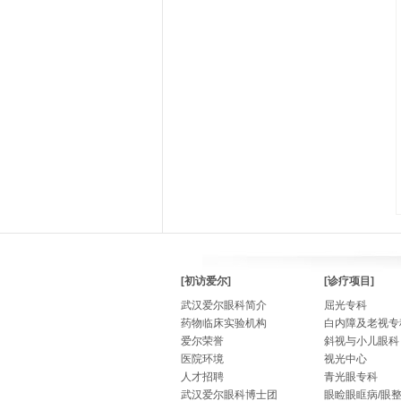
[初访爱尔]
[诊疗项目]
武汉爱尔眼科简介
屈光专科
药物临床实验机构
白内障及老视专
爱尔荣誉
斜视与小儿眼科
医院环境
视光中心
人才招聘
青光眼专科
武汉爱尔眼科博士团
眼睑眼眶病/眼