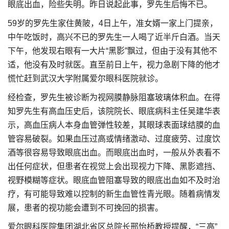
眼底出血，险些失明。昨日说起此事，罗先生后悔不已。
59岁的罗先生家住黄陂，4日上午，准女婿一家上门提亲，
中午吃饭时，高兴不已的罗先生一人喝了近半斤白酒。当天
下午，他发现右眼有一大片“黑影”飘过，但由于没有其他不
适，他没有及时就医。直至前日上午，视力急剧下降的他才
慌忙赶到武汉大学附属爱尔眼科医院就诊。
经检查，罗先生被诊断为视网膜静脉阻塞玻璃体积血。在得
知罗先生有高血压史后，该院院长、眼底病科主任吴建华表
示，高血压病人本身血管弹性较差，其眼球表面球结膜的血
管容易破裂。如果血压过高或情绪激动、过度疲劳、过度饮
酒等很容易导致眼底出血。而眼底出血时，一般从外表看不
出任何症状，但患者在视觉上会出现视力下降、黑影遮挡、
视野模糊等症状。眼底血管阻塞导致的眼底出血如不及时治
疗，有可能导致难以控制的新生血管性青光眼。随着病情发
展，患者的视功能会遭到不可挽回的损害。
爱尔眼科医院集团湖北省区总院长邢怡桥教授提醒，“三高”