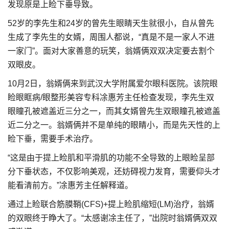
发现原是上睑下垂导致。
52岁的李先生和24岁的曾先生眼睛天生就很小，自从曾先
生成了李先生的女婿，周围人都说，“真是不是一家人不进
一家门”。面对大家善意的玩笑，翁婿俩双双决定要去割个
双眼皮。
10月2日，翁婿俩来到武汉大学附属爱尔眼科医院。该院眼
睑眼眶病/眼整形美容专科凃惠芳主任检查发现，李先生双
眼瞳孔被遮盖近三分之一，而其女婿曾先生双眼瞳孔被遮盖
近二分之一。翁婿俩并不是单纯的眼睛小，而是先天性的上
睑下垂，需要手术治疗。
“这是由于提上睑肌和平滑肌的功能不全导致的上眼睑呈部
分下垂状态，不仅影响美观，还妨碍视力发育，需要仰头才
能看清前方。”凃惠芳主任解释道。
通过上睑联合筋膜鞘(CFS)+提上睑肌缩短(LM)治疗，翁婿
的双眼终于睁大了。“太感谢凃主任了，”出院时翁婿俩双双