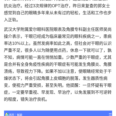
抗炎治疗。经过3次规律的OPT治疗，昨日来复查的郭女士
感觉到自己的眼睛多年来从未有过的轻松，生活和工作也步
入正轨。
武汉大学附属爱尔眼科医院眼表及角膜专科副主任医师吴尚
操介表示，干眼已经成为临床最常见的眼科疾病之一，患病
率达10%以上。虽然发病率如此之高，但社会对干眼的认识
严重不足，很多人以为随便用点药，休息一下就可以了，孰
不知，病情可能一直在悄悄加重。少数严重的干眼症，尤其
是合并有全身免疫性疾病的干眼症有可能发生角膜炎、角膜
溃疡，导致视力下降。如果不加以注意，使眼睛经常处于干
燥状态下，将会引起角膜上皮细胞的脱落，发生器质性病
变，使视力严重受损，甚至失明。他提醒：一旦怀疑有干眼
症，一定要早重视、早发现、早治疗，以免发展到不可逆转
的程度，错失治疗良机。