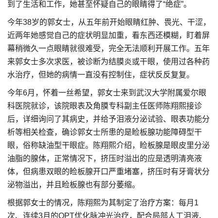
到了生活和工作，她甚至怀疑自己的眼睛得了“绝症”。
今年38岁的郭女士，从五年前开始眼睛红肿、畏光、干涩，
近两年她感觉自己的症状明显加重，看东西还模糊，盯着屏
幕稍微久一点眼睛就很难受，完全无法顺利开展工作。五年
来郭女士多次求医，被诊断为结膜炎或干眼，使用过各种药
水治疗，但她的病情一直没有控制住，症状反反复复。
今年6月，怀着一丝希望，郭女士来到武汉大学附属爱尔眼
科医院就诊，该院眼表及角膜专科副主任医师陈翔熙接诊
后，详细询问了其病史，并给予泪液分泌试验、眼表功能分
析等相关检查，确诊郭女士所患的是睑板腺功能障碍型干
眼，俗称缺油型干眼症。陈翔熙介绍，睑板腺是眼皮里分泌
油脂的腺体，正常情况下，挤压时溢出的应是透明清亮液
体，但病患双眼的睑板腺开口严重堵塞，挤压时有牙膏状分
泌物溢出，并且睑板腺也有部分萎缩。
根据郭女士的情况，陈翔熙为其制定了治疗方案：每月1
次、连续3月的OPT优化脉冲光治疗，配合局部人工泪液、