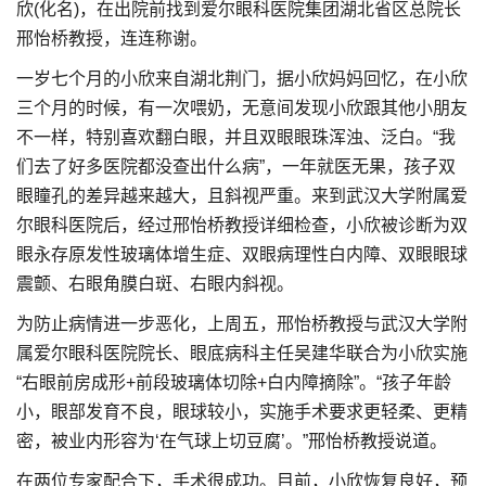
欣(化名)，在出院前找到爱尔眼科医院集团湖北省区总院长
邢怡桥教授，连连称谢。
一岁七个月的小欣来自湖北荆门，据小欣妈妈回忆，在小欣
三个月的时候，有一次喂奶，无意间发现小欣跟其他小朋友
不一样，特别喜欢翻白眼，并且双眼眼珠浑浊、泛白。“我
们去了好多医院都没查出什么病”，一年就医无果，孩子双
眼瞳孔的差异越来越大，且斜视严重。来到武汉大学附属爱
尔眼科医院后，经过邢怡桥教授详细检查，小欣被诊断为双
眼永存原发性玻璃体增生症、双眼病理性白内障、双眼眼球
震颤、右眼角膜白斑、右眼内斜视。
为防止病情进一步恶化，上周五，邢怡桥教授与武汉大学附
属爱尔眼科医院院长、眼底病科主任吴建华联合为小欣实施
“右眼前房成形+前段玻璃体切除+白内障摘除”。“孩子年龄
小，眼部发育不良，眼球较小，实施手术要求更轻柔、更精
密，被业内形容为‘在气球上切豆腐’。”邢怡桥教授说道。
在两位专家配合下，手术很成功。目前，小欣恢复良好，预