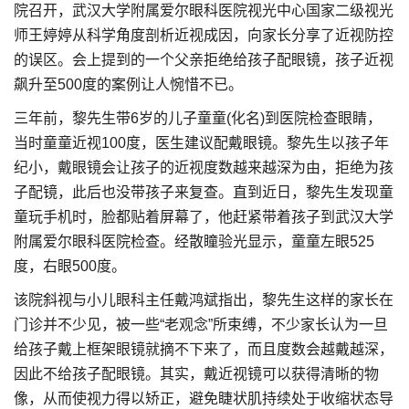
院召开，武汉大学附属爱尔眼科医院视光中心国家二级视光
师王婷婷从科学角度剖析近视成因，向家长分享了近视防控
的误区。会上提到的一个父亲拒绝给孩子配眼镜，孩子近视
飙升至500度的案例让人惋惜不已。
三年前，黎先生带6岁的儿子童童(化名)到医院检查眼睛，
当时童童近视100度，医生建议配戴眼镜。黎先生以孩子年
纪小，戴眼镜会让孩子的近视度数越来越深为由，拒绝为孩
子配镜，此后也没带孩子来复查。直到近日，黎先生发现童
童玩手机时，脸都贴着屏幕了，他赶紧带着孩子到武汉大学
附属爱尔眼科医院检查。经散瞳验光显示，童童左眼525
度，右眼500度。
该院斜视与小儿眼科主任戴鸿斌指出，黎先生这样的家长在
门诊并不少见，被一些“老观念”所束缚，不少家长认为一旦
给孩子戴上框架眼镜就摘不下来了，而且度数会越戴越深，
因此不给孩子配眼镜。其实，戴近视镜可以获得清晰的物
像，从而使视力得以矫正，避免睫状肌持续处于收缩状态导