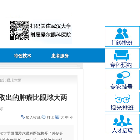
特色技术
患者服务
肿瘤比眼球大两
 取出的肿瘤比眼球大两
尔
加入收藏
打印
大
中
小
在武汉大学附属爱尔眼科医院接受了外侧开