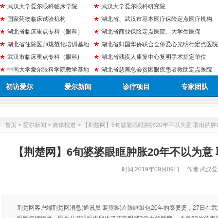
武汉大学爱尔眼科临床学院
武汉大学爱尔眼科研究院
国家药物临床试验机构
湖北省、武汉市基本医疗保险定点医疗机构
湖北省临床重点专科（眼科）
湖北省商业保险定点医院、大学生医保
湖北省住院医师规范化培训基地
湖北省归国华侨联合会侨爱心光明行定点医院
武汉市临床重点专科（眼科)
湖北省残疾人康复中心复明手术指定单位
中南大学爱尔眼科学院教学基地
湖北省慈善总会贫困眼疾患者救助定点医院
初访爱尔
爱尔新闻
诊疗项目
专家团队
首页
>
爱尔新闻
>
媒体报道
> 【荆楚网】6旬婆婆眼眶肿胀20年不以为意 取出的
【荆楚网】6旬婆婆眼眶肿胀20年不以为意
时间:
2019年09月09日
作者:武汉爱
荆楚网客户端荆楚网消息(通讯员 裴霓裳)左眼眶鼓包20年的秦婆婆，27日