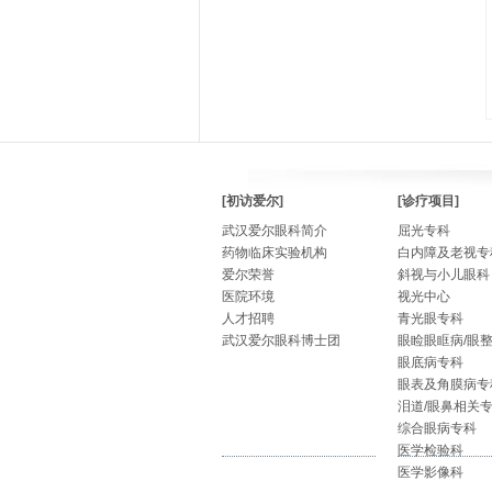
[初访爱尔]
[诊疗项目]
武汉爱尔眼科简介
屈光专科
药物临床实验机构
白内障及老视专
爱尔荣誉
斜视与小儿眼科
医院环境
视光中心
人才招聘
青光眼专科
武汉爱尔眼科博士团
眼睑眼眶病/眼
眼底病专科
眼表及角膜病专
泪道/眼鼻相关
综合眼病专科
医学检验科
医学影像科