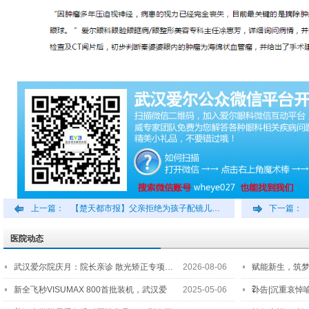
上一篇：
【楚天都市报】父亲拒绝为孩子配镜儿…
下一篇：
医院动态
武汉爱尔院庆月：院长亲诊 散光矫正专项…
2026-08-06
赋能新生，筑
2…
新全飞秒VISUMAX 800首批装机，武汉爱
2025-05-06
讣告|沉重哀悼