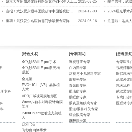
尔…
武汉大学附属爱尔眼科医院龙晶®PR型人工…
2025-03-25
蛇年吉祥，武汉
喜报！武汉爱尔眼科医院获评中国近视防…
2024-12-03
2024屈光手
重磅！武汉爱尔名医特需门诊最新专家阵…
2024-05-16
注意啦！这类
[特色技术]
[专家团队]
[患者服务
全飞秒SMILE pro手术
近视矫正专家
专家医生
科
全飞秒SMILE pro散光增
白内障专家
视光师排
强版
斜视与小儿眼科专家
医保就医
全光塑
眼视光专家
武汉爱尔
EVO+ ICL（V5）晶体植
青光眼专家
就医流程
入术
整形专科
眼底病专家
武汉爱尔
VPR广域视网膜地形图
眼眶病专家
专病门诊
Wave八轴非对称设计角膜
科
眼表及角膜病专家
医联体专
塑形
专科
泪道/眼鼻相关专家
iStent inject微引流支架植
综合眼病专家
入
麻醉科专家
LipiFlow
飞秒白内障手术