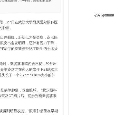
婆婆家住阳新，20年前，秦婆婆的左眼
婆婆，27日在武汉大学附属爱尔眼科医
的肿瘤。
突出伴眼红，起初以为是炎症，点点眼
左眼突出愈发明显，还伴有视力下降，
保守治疗的秦婆婆拒绝了医生的手术提
觉时，秦婆婆眼睛闭合不拢，经常出
。秦婆婆这才在家人的陪伴下到武汉大
了一个2.7cm*3.8cm大小的肿
是摘除肿瘤，保住眼球。 ”爱尔眼科
检查及CT阅片后，初步判断秦婆婆眼
观得到明显改善。“眼眶肿瘤重在早期