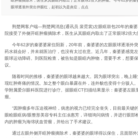
眶肿瘤摘除术，医生从其眼眶内取出了正常眼球2倍大的肿瘤。 今年62岁的秦
眼球逐渐外突出伴眼红，起初以为是炎症，点点
荆楚网客户端—荆楚网消息(通讯员 裴霓裳)左眼眶鼓包20年的秦
院接受了外侧开眶肿瘤摘除术，医生从其眼眶内取出了正常眼球2倍大
今年62岁的秦婆婆家住阳新，20年前，秦婆婆的左眼眼球逐渐外
药水就会好，并未就医治疗，也没有太过在意。近几年，秦婆婆感觉
眼球运动障碍。到医院检查，被告知是眼眶内肿物，需要手术，想要
议。
随着时间的推移，秦婆婆的眼球越来越大。因为眼球突出，晚上睡
现红肿疼痛的情况。加之整个眼白暴露在外，连外貌也变得十分骇人
学附属爱尔眼科医院进行诊疗。据眼眶CT扫描结果显示：秦婆婆左眼里头长
瘤。
“因肿瘤多年压迫视神经，病患的视力已经完全丧失，目前最关键的
眼睑眼眶病/眼整形美容专科主任凃惠芳，详细询问病情，并进行眼部
内的肿瘤为海绵状血管瘤，并给出了手术建议。
通过左眼外侧开眶肿瘤摘除术，秦婆婆的眼球得以保住，且面部外