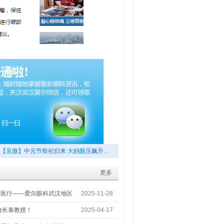
【见微】中元节祭祀归来 大妈眼压飙升…
更多
梦医疗——爱尔眼科武汉地区
2025-11-28
喻长泰教授！
2025-04-17