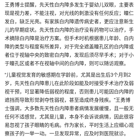
王勇博士提醒，先天性白内障多发生于婴幼儿双眼，主要表
现是视力差，不能注视，对光线的刺激没有任何反应；瞳仁
发白，缺乏光亮。有家族白内障遗传病史者，更应注意新生
儿的早期症状。先天性白内障的治疗没有药物可以治疗，手
术摘除白内障是治疗方案。但手术时机根据患儿年龄、白内
障的类型与程度有所差异，对于完全遮盖瞳孔区的白内障或
者位于视轴中央的致密白内障，发现后须尽早手术；对于小
于瞳孔区或者不在视轴中间的白内障，则可以随访观察。
“儿童视觉发育的敏感期在学龄前，尤其是出生后3个月到2
岁，先天性白内障患儿在此阶段如能及时接受手术治疗及弱
视干预，可显著降低弱视的程度，否则患儿可能因白内障的
遮挡而导致形觉剥夺性弱视，甚至造成终身残疾。”王勇博
士强调，大多数先天性白内障患者病情发展缓慢，且一般无
任何不适感觉，尤其是儿童，本身不会诉说病情，因此很容
易忽视了孩子眼睛的毛病。作为家长，平时生活上应细心观
察孩子的一举一动。一旦发现异常，应及时到医院就诊。