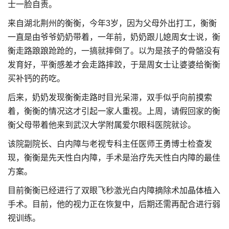
士一脸自责。
来自湖北荆州的衡衡，今年3岁，因为父母外出打工，衡衡
一直是由爷爷奶奶带着，一年前，奶奶跟儿媳周女士说，衡
衡走路踉踉跄跄的，一搞就摔倒了。以为是孩子的骨骼没有
发育好，平衡感差才会走路摔跤，于是周女士让婆婆给衡衡
买补钙的药吃。
后来，奶奶发现衡衡走路时目光呆滞，双手似乎向前摸索
着，衡衡的情况这才引起一家人重视。上周，请假回家的衡
衡父母带着他来到武汉大学附属爱尔眼科医院就诊。
该院副院长、白内障与老视专科主任医师王勇博士检查发
现，衡衡是先天性白内障，手术是治疗先天性白内障的最佳
方案。
目前衡衡已经进行了双眼飞秒激光白内障摘除术加晶体植入
手术。目前，他的视力正在恢复中，后期还需再配合进行弱
视训练。