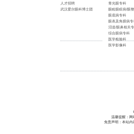
人才招聘
青光眼专科
武汉爱尔眼科博士团
眼睑眼眶病/眼
眼底病专科
眼表及角膜病专
泪道/眼鼻相关
综合眼病专科
医学检验科
医学影像科
温馨提醒：网
免责声明：本站内