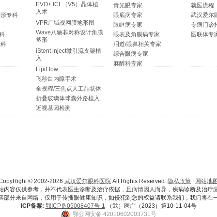
EVO+ ICL（V5）晶体植
青光眼专家
就医流程
入术
整形专科
眼底病专家
武汉爱尔
VPR广域视网膜地形图
眼眶病专家
专病门诊
Wave八轴非对称设计角膜
科
眼表及角膜病专家
医联体专
塑形
专科
泪道/眼鼻相关专家
iStent inject微引流支架植
综合眼病专家
入
麻醉科专家
LipiFlow
飞秒白内障手术
全视程/三焦点人工晶状体
折叠玻璃体球囊外路植入
近视基因检测
CopyRight © 2002-2026
武汉爱尔眼科医院
All Rights Reserved.
隐私政策
|
网站地
站内容仅供参考，并不代表医生诊断及治疗依据，且病情因人而异，疾病诊断及治疗
容部分来自网络，仅用于传播眼健康知识，如侵犯到您的权益请联系我们，我们将在
ICP备案:
鄂ICP备05008407号-1
（武）医广（2023）第10-11-04号
鄂公网安备 42010602003731号