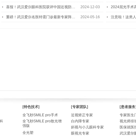
喜报！武汉爱尔眼科医院获评中国近视防…
2024-12-03
2024屈光手
重磅！武汉爱尔名医特需门诊最新专家阵…
2024-05-16
注意啦！这类
[特色技术]
[专家团队]
[患者服务
全飞秒SMILE pro手术
近视矫正专家
专家医生
科
全飞秒SMILE pro散光增
白内障专家
视光师排
强版
斜视与小儿眼科专家
医保就医
全光塑
眼视光专家
武汉爱尔