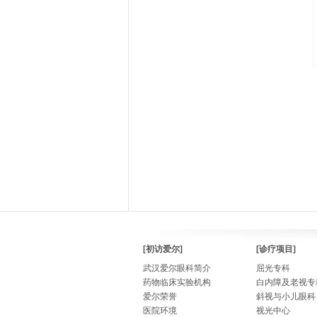
[初访爱尔]
[诊疗项目]
武汉爱尔眼科简介
屈光专科
药物临床实验机构
白内障及老视专
爱尔荣誉
斜视与小儿眼科
医院环境
视光中心