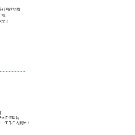
眼科网站地图
排班
家坐诊
图
应当面遵医嘱。
一个工作日内删除！