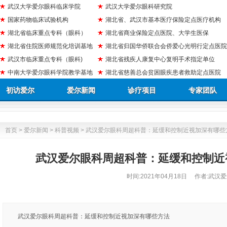
武汉大学爱尔眼科临床学院
武汉大学爱尔眼科研究院
国家药物临床试验机构
湖北省、武汉市基本医疗保险定点医疗机构
湖北省临床重点专科（眼科）
湖北省商业保险定点医院、大学生医保
湖北省住院医师规范化培训基地
湖北省归国华侨联合会侨爱心光明行定点医院
武汉市临床重点专科（眼科)
湖北省残疾人康复中心复明手术指定单位
中南大学爱尔眼科学院教学基地
湖北省慈善总会贫困眼疾患者救助定点医院
初访爱尔
爱尔新闻
诊疗项目
专家团队
首页
>
爱尔新闻
>
科普视频
> 武汉爱尔眼科周超科普：延缓和控制近视加深有哪些
武汉爱尔眼科周超科普：延缓和控制近
时间:
2021年04月18日
作者:武汉爱
武汉爱尔眼科周超科普：延缓和控制近视加深有哪些方法