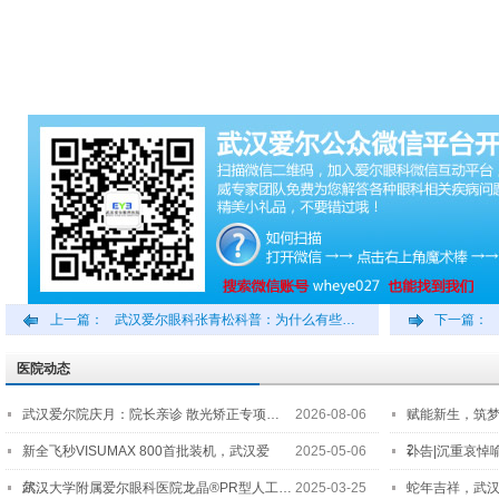
上一篇：
武汉爱尔眼科张青松科普：为什么有些…
下一篇：
医院动态
武汉爱尔院庆月：院长亲诊 散光矫正专项…
2026-08-06
赋能新生，筑
2…
新全飞秒VISUMAX 800首批装机，武汉爱
2025-05-06
讣告|沉重哀悼
尔…
武汉大学附属爱尔眼科医院龙晶®PR型人工…
2025-03-25
蛇年吉祥，武汉