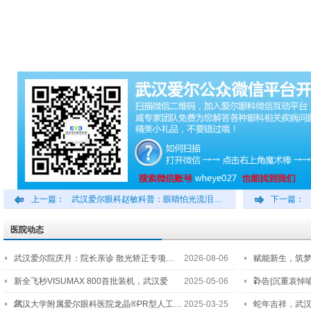
上一篇：
武汉爱尔眼科赵敏科普：眼睛怕光流泪…
下一篇：
医院动态
武汉爱尔院庆月：院长亲诊 散光矫正专项…
2026-08-06
赋能新生，筑
2…
新全飞秒VISUMAX 800首批装机，武汉爱
2025-05-06
讣告|沉重哀悼
尔…
武汉大学附属爱尔眼科医院龙晶®PR型人工…
2025-03-25
蛇年吉祥，武汉