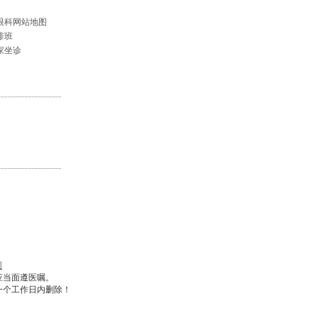
眼科网站地图
排班
家坐诊
图
应当面遵医嘱。
一个工作日内删除！