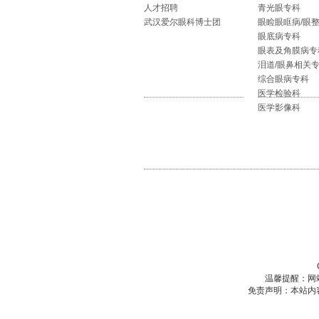
人才招聘
青光眼专科
武汉爱尔眼科博士团
眼睑眼眶病/眼
眼底病专科
眼表及角膜病专
泪道/眼鼻相关
综合眼病专科
医学检验科
医学影像科
温馨提醒：网
免责声明：本站内