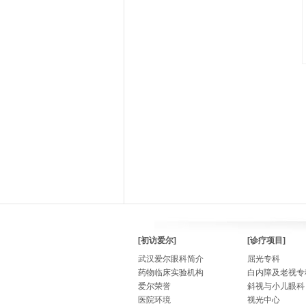
[初访爱尔]
[诊疗项目]
武汉爱尔眼科简介
屈光专科
药物临床实验机构
白内障及老视专
爱尔荣誉
斜视与小儿眼科
医院环境
视光中心