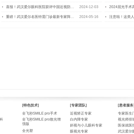
喜报！武汉爱尔眼科医院获评中国近视防…
2024-12-03
2024屈光手
重磅！武汉爱尔名医特需门诊最新专家阵…
2024-05-16
注意啦！这类
[特色技术]
[专家团队]
[患者服务
全飞秒SMILE pro手术
近视矫正专家
专家医生
科
全飞秒SMILE pro散光增
白内障专家
视光师排
强版
斜视与小儿眼科专家
医保就医
全光塑
眼视光专家
武汉爱尔