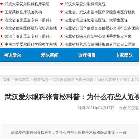
武汉大学爱尔眼科临床学院
武汉大学爱尔眼科研究院
国家药物临床试验机构
湖北省、武汉市基本医疗保险定点医疗机构
湖北省临床重点专科（眼科）
湖北省商业保险定点医院、大学生医保
湖北省住院医师规范化培训基地
湖北省归国华侨联合会侨爱心光明行定点医院
武汉市临床重点专科（眼科)
湖北省残疾人康复中心复明手术指定单位
中南大学爱尔眼科学院教学基地
湖北省慈善总会贫困眼疾患者救助定点医院
初访爱尔
爱尔新闻
诊疗项目
专家团队
首页
>
爱尔新闻
>
科普视频
> 武汉爱尔眼科张青松科普：为什么有些人近视手术后
武汉爱尔眼科张青松科普：为什么有些人近
时间:
2021年04月17日
作者:武汉爱
武汉爱尔眼科张青松科普：为什么有些人近视手术后双眼清晰度不一致