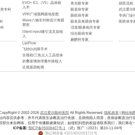
EVO+ ICL（V5）晶体植
青光眼专家
就医流程
入术
整形专科
眼底病专家
武汉爱尔
VPR广域视网膜地形图
眼眶病专家
专病门诊
Wave八轴非对称设计角膜
科
眼表及角膜病专家
医联体专
塑形
专科
泪道/眼鼻相关专家
iStent inject微引流支架植
综合眼病专家
入
麻醉科专家
LipiFlow
飞秒白内障手术
全视程/三焦点人工晶状体
折叠玻璃体球囊外路植入
近视基因检测
CopyRight © 2002-2026
武汉爱尔眼科医院
All Rights Reserved.
隐私政策
|
网站地
站内容仅供参考，并不代表医生诊断及治疗依据，且病情因人而异，疾病诊断及治疗
容部分来自网络，仅用于传播眼健康知识，如侵犯到您的权益请联系我们，我们将在
ICP备案:
鄂ICP备05008407号-1
（武）医广（2023）第10-11-04号
鄂公网安备 42010602003731号