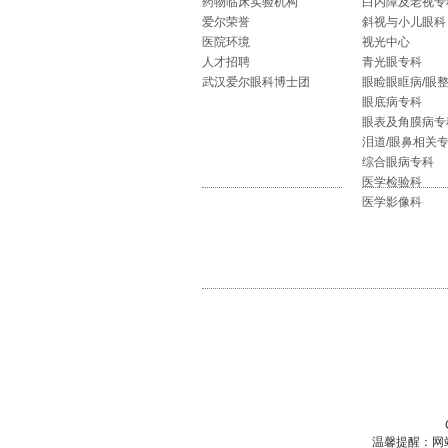
药物临床实验机构
白内障及老视专
爱尔荣誉
斜视与小儿眼科
医院环境
视光中心
人才招聘
青光眼专科
武汉爱尔眼科博士团
眼睑眼眶病/眼
眼底病专科
眼表及角膜病专
泪道/眼鼻相关
综合眼病专科
医学检验科
医学影像科
温馨提醒：网