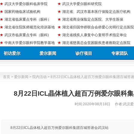
武汉大学爱尔眼科临床学院
武汉大学爱尔眼科研究院
国家药物临床试验机构
湖北省、武汉市基本医疗保险定点医疗机构
湖北省临床重点专科（眼科）
湖北省商业保险定点医院、大学生医保
湖北省住院医师规范化培训基地
湖北省归国华侨联合会侨爱心光明行定点医院
武汉市临床重点专科（眼科)
湖北省残疾人康复中心复明手术指定单位
中南大学爱尔眼科学院教学基地
湖北省慈善总会贫困眼疾患者救助定点医院
初访爱尔
爱尔新闻
诊疗项目
专家团队
首页
>
爱尔新闻
>
院内活动
> 8月22日ICL晶体植入超百万例爱尔眼科集团百城答
8月22日ICL晶体植入超百万例爱尔眼科
时间:
2020年08月18日
作者:武汉爱
8月22日ICL晶体植入超百万例爱尔眼科集团百城答谢会武汉站