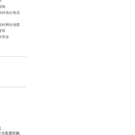
班
指南
眼科地址电话
眼科网站地图
排班
家坐诊
图
应当面遵医嘱。