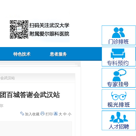
特色技术
患者服务
谢会武汉站
集团百城答谢会武汉站
尔
加入收藏
打印
大
中
小