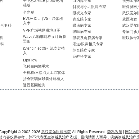
科
全飞秒SMILE pro散光增
白内障专家
视光师排
强版
斜视与小儿眼科专家
医保就医
全光塑
眼视光专家
武汉爱尔
EVO+ ICL（V5）晶体植
青光眼专家
就医流程
入术
整形专科
眼底病专家
武汉爱尔
VPR广域视网膜地形图
眼眶病专家
专病门诊
Wave八轴非对称设计角膜
科
眼表及角膜病专家
医联体专
塑形
专科
泪道/眼鼻相关专家
iStent inject微引流支架植
综合眼病专家
入
麻醉科专家
LipiFlow
飞秒白内障手术
全视程/三焦点人工晶状体
折叠玻璃体球囊外路植入
近视基因检测
CopyRight © 2002-2026
武汉爱尔眼科医院
All Rights Reserved.
隐私政策
|
网站地
站内容仅供参考，并不代表医生诊断及治疗依据，且病情因人而异，疾病诊断及治疗