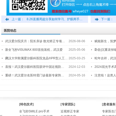
上一篇：
8.26直播周超分享如何学习、护眼两手…
下一篇：
医院动态
武汉爱尔院庆月：院长亲诊 散光矫正专项…
2026-08-06
赋能新生，筑
2…
新全飞秒VISUMAX 800首批装机，武汉爱
2025-05-06
讣告|沉重哀悼
尔…
武汉大学附属爱尔眼科医院龙晶®PR型人工…
2025-03-25
蛇年吉祥，武汉
喜报！武汉爱尔眼科医院获评中国近视防…
2024-12-03
2024屈光手
重磅！武汉爱尔名医特需门诊最新专家阵…
2024-05-16
注意啦！这类
[特色技术]
[专家团队]
[患者服务
全飞秒SMILE pro手术
近视矫正专家
专家医生