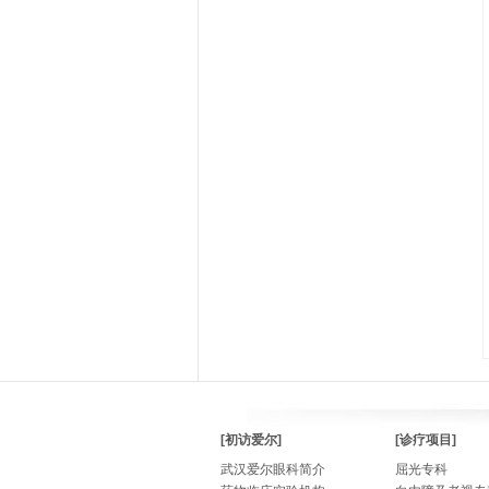
[初访爱尔]
[诊疗项目]
武汉爱尔眼科简介
屈光专科