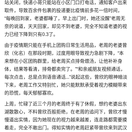
站关闭，快递小哥只能站在小区门口打电话，通知客户出来
取件，导致百余件包裹的投递要比疫情前多花一倍时间，
“每晚回到家，老婆都睡了，早上出门时，她还没醒”老周无
奈的说道，天天回家，却见不到老婆，完全不知道老婆的视
力已经下降到只有0.3了。
由于疫情期只能在手机上团购日常生活用品，老周的老婆曾
欣（化名）在那段时期，过度用眼导致视力急剧下降，“本
来想在小区团购群里，给老周买点排骨煨汤，让他补补身
体，结果等看清，排骨都卖完了。”“和亲戚朋友视频通话，
每次点击，总是点到语音通话...”说起这些，曾欣的眼神暗淡
下来，老周工作又特别忙，她只能默默承受着视力模糊带来
的恐慌，每天郁郁寡欢。
上周，忙碌了近三个月的老周终于有了休假，想约老婆出东
湖散散心，不料曾欣百般拒绝，在老周的追问下，曾欣才慢
慢道出实情，因为她现在的视力越来越差，连走路都需要摸
着走，完全不敢出门。得知实情的老周赶紧带曾欣来到武汉