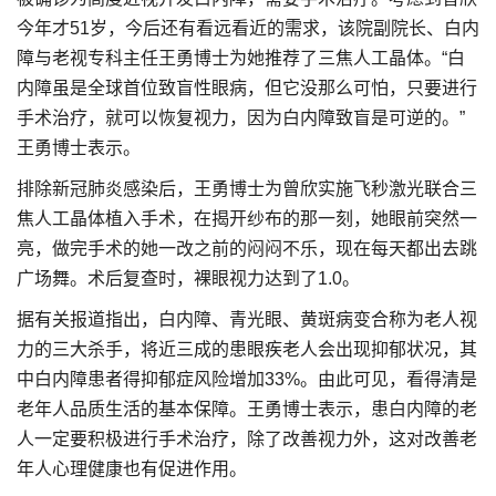
今年才51岁，今后还有看远看近的需求，该院副院长、白内
障与老视专科主任王勇博士为她推荐了三焦人工晶体。“白
内障虽是全球首位致盲性眼病，但它没那么可怕，只要进行
手术治疗，就可以恢复视力，因为白内障致盲是可逆的。”
王勇博士表示。
排除新冠肺炎感染后，王勇博士为曾欣实施飞秒激光联合三
焦人工晶体植入手术，在揭开纱布的那一刻，她眼前突然一
亮，做完手术的她一改之前的闷闷不乐，现在每天都出去跳
广场舞。术后复查时，裸眼视力达到了1.0。
据有关报道指出，白内障、青光眼、黄斑病变合称为老人视
力的三大杀手，将近三成的患眼疾老人会出现抑郁状况，其
中白内障患者得抑郁症风险增加33%。由此可见，看得清是
老年人品质生活的基本保障。王勇博士表示，患白内障的老
人一定要积极进行手术治疗，除了改善视力外，这对改善老
年人心理健康也有促进作用。