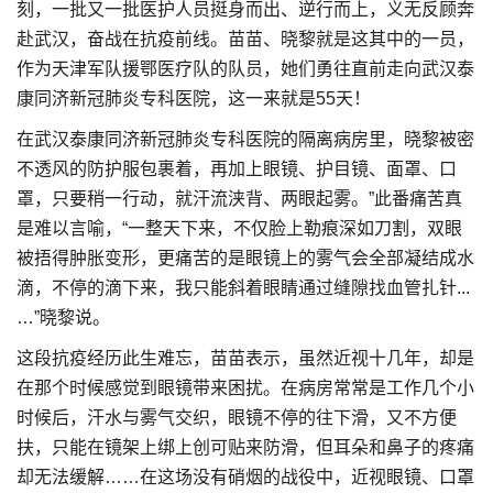
刻，一批又一批医护人员挺身而出、逆行而上，义无反顾奔
赴武汉，奋战在抗疫前线。苗苗、晓黎就是这其中的一员，
作为天津军队援鄂医疗队的队员，她们勇往直前走向武汉泰
康同济新冠肺炎专科医院，这一来就是55天！
在武汉泰康同济新冠肺炎专科医院的隔离病房里，晓黎被密
不透风的防护服包裹着，再加上眼镜、护目镜、面罩、口
罩，只要稍一行动，就汗流浃背、两眼起雾。”此番痛苦真
是难以言喻，“一整天下来，不仅脸上勒痕深如刀割，双眼
被捂得肿胀变形，更痛苦的是眼镜上的雾气会全部凝结成水
滴，不停的滴下来，我只能斜着眼睛通过缝隙找血管扎针...
…”晓黎说。
这段抗疫经历此生难忘，苗苗表示，虽然近视十几年，却是
在那个时候感觉到眼镜带来困扰。在病房常常是工作几个小
时候后，汗水与雾气交织，眼镜不停的往下滑，又不方便
扶，只能在镜架上绑上创可贴来防滑，但耳朵和鼻子的疼痛
却无法缓解……在这场没有硝烟的战役中，近视眼镜、口罩