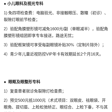
●
小儿眼科及视光专科
1) 免四项检查费：电脑验光、非接触眼压、散瞳（初诊）、
裂隙灯眼前节检查；
2）验配角膜塑形镜可减免1600元/副（单眼减半），验配角
膜塑形镜组团即享专车接送，路途无忧；
3）验配框架镜可享受每副眼镜补贴30%（定制片除外）；
4）青少年儿童近视防控VIP年卡有效期延长2个月16天。
●
眼眶及眼整形专科
1）复查患者就诊免裂隙灯检查费；
2）预交500元抵1000元（术式项目：双眼皮、祛眼袋、开
眼角、提切眉、上睑松弛矫正、眼综合、上睑下垂，不与其