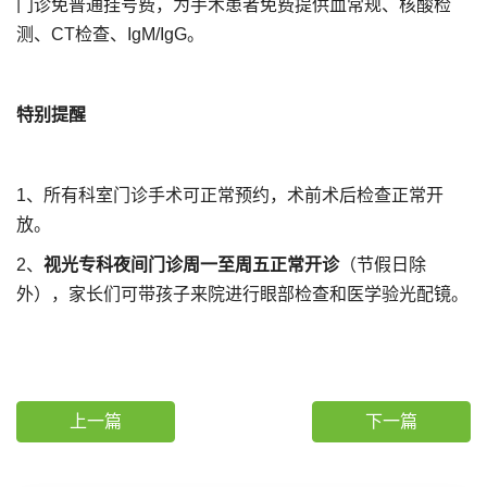
门诊免普通挂号费，为手术患者免费提供血常规、核酸检
测、CT检查、IgM/IgG。
特别提醒
1、所有科室门诊手术可正常预约，术前术后检查正常开
放。
2、
视光专科夜间门诊周一至周五正常开诊
（节假日除
外），家长们可带孩子来院进行眼部检查和医学验光配镜。
上一篇
下一篇