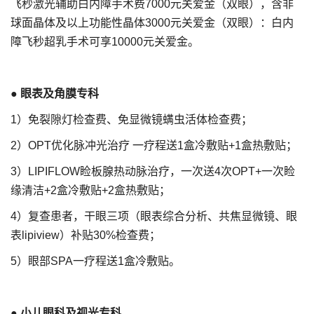
飞秒激光辅助白内障手术费7000元关爱金（双眼），含非
球面晶体及以上功能性晶体3000元关爱金（双眼）：白内
障飞秒超乳手术可享10000元关爱金。
●
眼表及角膜专科
1）免裂隙灯检查费、免显微镜螨虫活体检查费；
2）OPT优化脉冲光治疗 一疗程送1盒冷敷贴+1盒热敷贴；
3）LIPIFLOW睑板腺热动脉治疗，一次送4次OPT+一次睑
缘清洁+2盒冷敷贴+2盒热敷贴；
4）复查患者，干眼三项（眼表综合分析、共焦显微镜、眼
表lipiview）补贴30%检查费；
5）眼部SPA一疗程送1盒冷敷贴。
●
小儿眼科及视光专科