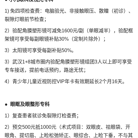
1) 免四项检查费：电脑验光、非接触眼压、散瞳（初诊）、
裂隙灯眼前节检查；
2）验配角膜塑形镜可减免1600元/副（单眼减半），验配框
架镜可享受每副眼镜补贴30%（定制片除外）；
3）太阳镜可享受每副补贴50%。
3）武汉1+8城市圈内验配角膜塑形镜组团3人以上即可享受
专车接送，提前电话预约，路途无忧；
4）青少年儿童近视防控VIP年卡有效期延长2个月16天。
●
眼眶及眼整形专科
1）复查患者就诊免裂隙灯检查费；
2）预交500元抵1000元（术式项目：双眼皮、祛眼袋、开
眼角、提切眉、上睑松弛矫正、眼综合、上睑下垂，不与其