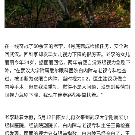
在一线奋战了60余天的老李，4月底完成检修任务，安全返
回武汉。回到家却发现女儿视力下降的很厉害。老李的女儿
丽丽今年34岁，据丽丽回忆，两年前便自觉双眼视力急剧下
降，“在武汉大学附属爱尔眼科医院白内障与老视专科检查
过，被诊断为双眼白内障，当时视力0.2，医生建议我做白
内障手术，但是我没重视，觉得不是大问题，没想到疫情期
间视力急剧下降，我现在连走路都要靠扶着。”
老李趁着休假，5月12日陪女儿再次来到武汉大学附属爱尔
眼科医院，经该院副院长、白内障与老视专科主任王勇检查
后发现，丽丽的视力只有眼前指数，白内障已经全白了，王