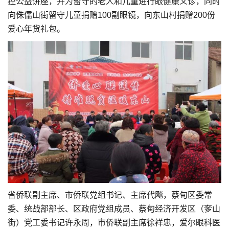
控公益讲座，并为留守的老人和儿童进行眼健康义诊，同时
向侏儒山街留守儿童捐赠100副眼镜，向东山村捐赠200份
爱心年货礼包。
省侨联副主席、市侨联党组书记、主席代飚，蔡甸区委常
委、统战部部长、区政府党组成员、蔡甸经济开发区（奓山
街）党工委书记许永周，市侨联副主席徐祥忠，爱尔眼科医