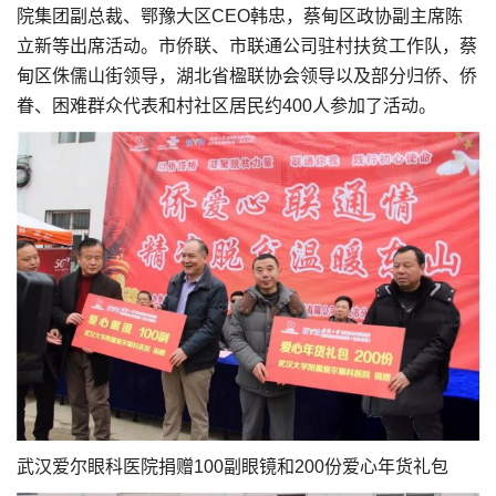
院集团副总裁、鄂豫大区CEO韩忠，蔡甸区政协副主席陈
立新等出席活动。市侨联、市联通公司驻村扶贫工作队，蔡
甸区侏儒山街领导，湖北省楹联协会领导以及部分归侨、侨
眷、困难群众代表和村社区居民约400人参加了活动。
武汉爱尔眼科医院捐赠100副眼镜和200份爱心年货礼包