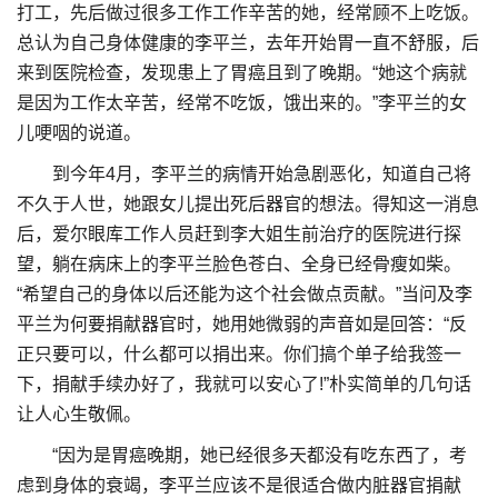
打工，先后做过很多工作工作辛苦的她，经常顾不上吃饭。
总认为自己身体健康的李平兰，去年开始胃一直不舒服，后
来到医院检查，发现患上了胃癌且到了晚期。“她这个病就
是因为工作太辛苦，经常不吃饭，饿出来的。”李平兰的女
儿哽咽的说道。
到今年4月，李平兰的病情开始急剧恶化，知道自己将
不久于人世，她跟女儿提出死后器官的想法。得知这一消息
后，爱尔眼库工作人员赶到李大姐生前治疗的医院进行探
望，躺在病床上的李平兰脸色苍白、全身已经骨瘦如柴。
“希望自己的身体以后还能为这个社会做点贡献。”当问及李
平兰为何要捐献器官时，她用她微弱的声音如是回答：“反
正只要可以，什么都可以捐出来。你们搞个单子给我签一
下，捐献手续办好了，我就可以安心了!”朴实简单的几句话
让人心生敬佩。
“因为是胃癌晚期，她已经很多天都没有吃东西了，考
虑到身体的衰竭，李平兰应该不是很适合做内脏器官捐献