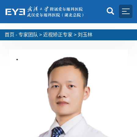
首页 -
专家团队
>
近视矫正专家
>
刘玉林