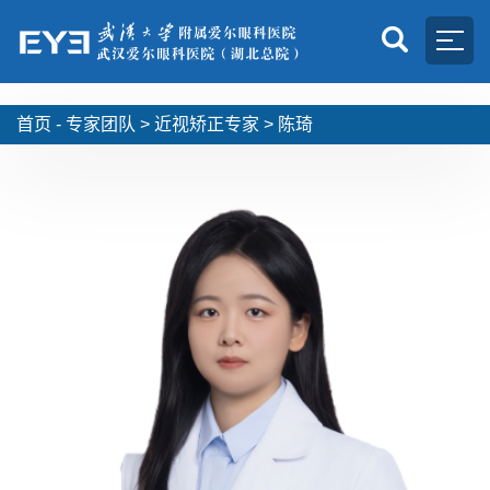
首页 -
专家团队
>
近视矫正专家
>
陈琦