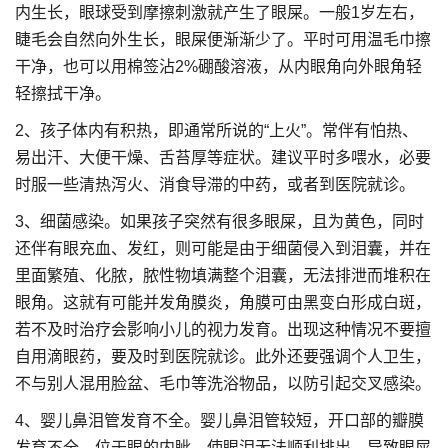
内生长，眼球受到摩擦刺激就产生了眼屎。一般1岁左右，
睫毛会自然向外生长，眼屎便渐渐少了。平时可用温毛巾擦
干净，也可以用棉签沾2%硼酸溶液，从内眼角向外眼角轻
轻擦拭干净。
2、孩子体内有积热，即通常所说的“上火”。常伴有怕热、
易出汗、大便干燥、舌苔厚等症状。建议平时多喂水，必要
时服一些清热泻火、消食导滞的中药，或者到医院就诊。
3、细菌感染。如果孩子突然有很多眼屎，且为黄色，同时
还伴有眼充血、发红，则可能是由于细菌侵入到泪囊，并在
里面繁殖、化脓，脓性物填满整个泪囊，无法排泄而堆积在
眼角。这就有可能并发角膜炎，角膜可由黑变白形成白斑，
若不及时治疗会影响小儿的视力发育。出现这种情况不要擅
自用滴眼药，要及时到医院就诊。此外还要强调个人卫生，
不与别人混用脸盆、毛巾等洗浴物品，以防引起交叉感染。
4、婴儿鼻泪管发育不全。婴儿鼻泪管较短，开口部的瓣膜
发育不全，位于眼的内眦。使眼泪无法顺利排出，导致眼屎