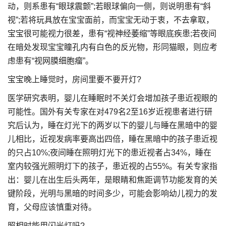
动，则系患有“眼球震颤”;若眼球偏向一侧，则说明患有“斜
视”;若将玩具放在宝宝面前，而宝宝无动于衷，不去拿取，
宝宝很可能视力很差，患有“视神经萎缩”等眼底疾患;若夜间
在暗处发现宝宝瞳孔内有白色的反光物，形同猫眼，则应考
虑患有“视网膜细胞瘤”。
宝宝晚上睡觉时，房间里要不要开灯?
医学研究表明，婴儿在睡眠时不关灯会增加孩子患近视眼的
可能性。国外有关专家在对479名2至16岁近视患者进行研
究后认为，睡在灯光下的两岁以下的婴儿与睡在黑暗中的婴
儿相比，近视发病率要高出四倍，睡在黑暗中的孩子患近视
的只占10%;夜间睡在照明灯光下的患近视者占34%，睡在
室内较强光照明灯下的孩子，患近视的占55%。有关专家指
出：婴儿在出生后头两年，是眼睛和焦距调节功能发育的关
键阶段，光明与黑暗的时间多少，可能会影响幼儿视力的发
育，父母应该慎重对待。
照相时能用闪光灯吗?