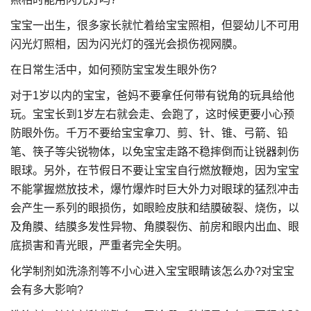
宝宝一出生，很多家长就忙着给宝宝照相，但婴幼儿不可用
闪光灯照相，因为闪光灯的强光会损伤视网膜。
在日常生活中，如何预防宝宝发生眼外伤?
对于1岁以内的宝宝，爸妈不要拿任何带有锐角的玩具给他
玩。宝宝长到1岁左右就会走、会跑了，这时候更要小心预
防眼外伤。千万不要给宝宝拿刀、剪、针、锥、弓箭、铅
笔、筷子等尖锐物体，以免宝宝走路不稳摔倒而让锐器刺伤
眼球。另外，在节假日不要让宝宝自行燃放鞭炮，因为宝宝
不能掌握燃放技术，爆竹爆炸时巨大外力对眼球的猛烈冲击
会产生一系列的眼损伤，如眼睑皮肤和结膜破裂、烧伤，以
及角膜、结膜多发性异物、角膜裂伤、前房和眼内出血、眼
底损害和青光眼，严重者完全失明。
化学制剂如洗涤剂等不小心进入宝宝眼睛该怎么办?对宝宝
会有多大影响?