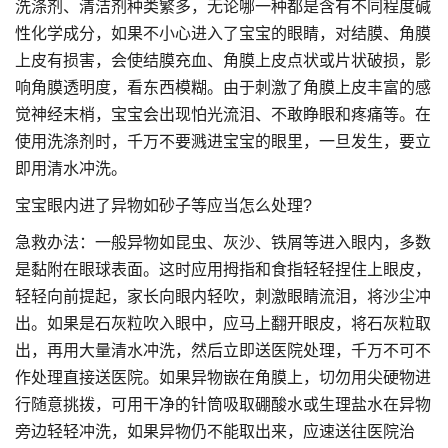
洗涤剂、清洁剂种类繁多，无论哪一种都是含有不同程度碱
性化学成分，如果不小心进入了宝宝的眼睛，对结膜、角膜
上皮有损害，会使结膜充血、角膜上皮点状或片状破损，影
响角膜透明度，看东西模糊。由于刺激了角膜上皮丰富的感
觉神经末梢，宝宝会出现怕光流泪、不敢睁眼和疼痛等。在
使用洗涤剂时，千万不要溅进宝宝的眼里，一旦发生，要立
即用清水冲洗。
宝宝眼内进了异物如砂子等应当怎么处理?
急救办法：一般异物如昆虫、灰沙、铁屑等进入眼内，多数
是黏附在眼球表面。这时应用拇指和食指轻轻捏住上眼皮，
轻轻向前提起，家长向眼内轻吹，刺激眼睛流泪，将沙尘冲
出。如果是石灰粒吹入眼中，应马上翻开眼皮，将石灰粒取
出，再用大量清水冲洗，然后立即送医院处理，千万不可不
作处理直接送医院。如果异物嵌在角膜上，切勿用尖硬物进
行随意挑拨，可用干净的针筒吸取硼酸水或生理盐水在异物
旁边轻轻冲洗，如果异物仍不能取出来，应速送往医院治