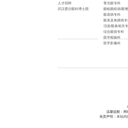
人才招聘
青光眼专科
武汉爱尔眼科博士团
眼睑眼眶病/眼
眼底病专科
眼表及角膜病专
泪道/眼鼻相关
综合眼病专科
医学检验科
医学影像科
温馨提醒：网
免责声明：本站内