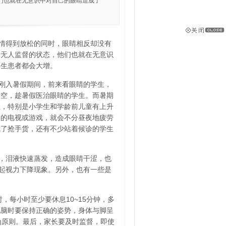
们也就在无意识中对自己的眼睛造成了
情得到放松的同时，眼睛相反却没有
于无人监督的状态，他们也就在无意识
学生患者都会大增。
刚入暑假期间，前来看眼睛的学生，
没空，趁暑假医治眼睛的学生。而暑期
生，特别是小学生和学龄前儿童有上升
趣的电视或游戏，就会不分昼夜地疲劳
成了抢手货，还有不少站着候诊的学生
，泪液快速蒸发，造成眼睛干涩，也
引起视力下降现象。另外，也有一些是
，每小时至少要休息10~15分钟，多
电脑时要保持正确的姿势，身体与脚呈
适为原则。最后，家长要及时监督，即使