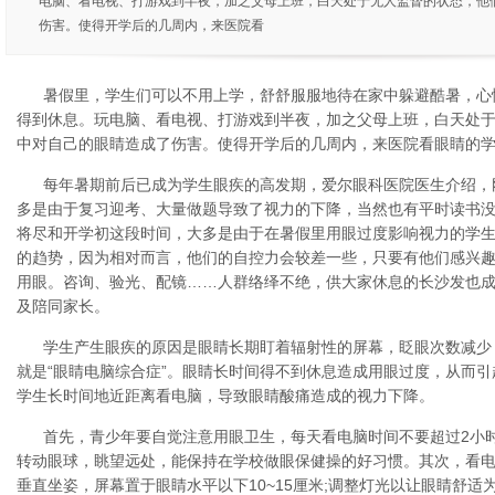
电脑、看电视、打游戏到半夜，加之父母上班，白天处于无人监督的状态，他
伤害。使得开学后的几周内，来医院看
暑假里，学生们可以不用上学，舒舒服服地待在家中躲避酷暑，心
得到休息。玩电脑、看电视、打游戏到半夜，加之父母上班，白天处
中对自己的眼睛造成了伤害。使得开学后的几周内，来医院看眼睛的
每年暑期前后已成为学生眼疾的高发期，爱尔眼科医院医生介绍，
多是由于复习迎考、大量做题导致了视力的下降，当然也有平时读书
将尽和开学初这段时间，大多是由于在暑假里用眼过度影响视力的学
的趋势，因为相对而言，他们的自控力会较差一些，只要有他们感兴
用眼。咨询、验光、配镜……人群络绎不绝，供大家休息的长沙发也
及陪同家长。
学生产生眼疾的原因是眼睛长期盯着辐射性的屏幕，眨眼次数减少
就是“眼睛电脑综合症”。眼睛长时间得不到休息造成用眼过度，从而
学生长时间地近距离看电脑，导致眼睛酸痛造成的视力下降。
首先，青少年要自觉注意用眼卫生，每天看电脑时间不要超过2小时
转动眼球，眺望远处，能保持在学校做眼保健操的好习惯。其次，看
垂直坐姿，屏幕置于眼睛水平以下10~15厘米;调整灯光以让眼睛舒