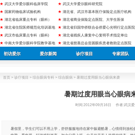
武汉大学爱尔眼科临床学院
武汉大学爱尔眼科研究院
国家药物临床试验机构
湖北省、武汉市基本医疗保险定点医疗机构
湖北省临床重点专科（眼科）
湖北省商业保险定点医院、大学生医保
湖北省住院医师规范化培训基地
湖北省归国华侨联合会侨爱心光明行定点医院
武汉市临床重点专科（眼科)
湖北省残疾人康复中心复明手术指定单位
中南大学爱尔眼科学院教学基地
湖北省慈善总会贫困眼疾患者救助定点医院
初访爱尔
爱尔新闻
诊疗项目
专家团队
首页
>
诊疗项目
>
综合眼病专科
>
综合眼病
> 暑期过度用眼当心眼病来袭
暑期过度用眼当心眼病
时间:
2012年09月16日
作者:武汉爱
暑假里，学生们可以不用上学，舒舒服服地待在家中躲避酷暑，心情得到放松