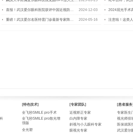
武汉大学附属爱尔眼科医院龙晶®PR型人工…
2025-03-25
蛇年吉祥，武汉
喜报！武汉爱尔眼科医院获评中国近视防…
2024-12-03
2024屈光手
重磅！武汉爱尔名医特需门诊最新专家阵…
2024-05-16
注意啦！这类
[特色技术]
[专家团队]
[患者服务
全飞秒SMILE pro手术
近视矫正专家
专家医生
科
全飞秒SMILE pro散光增
白内障专家
视光师排
强版
斜视与小儿眼科专家
医保就医
全光塑
眼视光专家
武汉爱尔