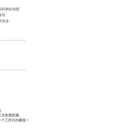
眼科网站地图
排班
家坐诊
图
应当面遵医嘱。
一个工作日内删除！