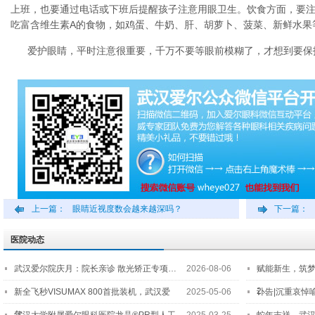
上班，也要通过电话或下班后提醒孩子注意用眼卫生。饮食方面，要
吃富含维生素A的食物，如鸡蛋、牛奶、肝、胡萝卜、菠菜、新鲜水果
爱护眼睛，平时注意很重要，千万不要等眼前模糊了，才想到要保
上一篇：
眼睛近视度数会越来越深吗？
下一篇：
医院动态
武汉爱尔院庆月：院长亲诊 散光矫正专项…
2026-08-06
赋能新生，筑
2…
新全飞秒VISUMAX 800首批装机，武汉爱
2025-05-06
讣告|沉重哀悼
尔…