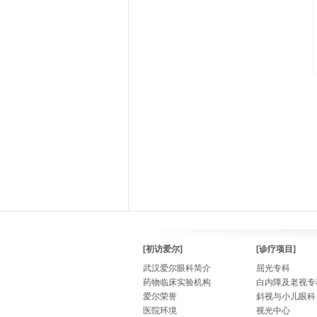
[初访爱尔]
[诊疗项目]
武汉爱尔眼科简介
屈光专科
药物临床实验机构
白内障及老视专
爱尔荣誉
斜视与小儿眼科
医院环境
视光中心