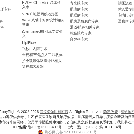
EVO+ ICL（V5）晶体植
青光眼专家
就医流程
入术
整形专科
眼底病专家
武汉爱尔
VPR广域视网膜地形图
眼眶病专家
专病门诊
Wave八轴非对称设计角膜
科
眼表及角膜病专家
医联体专
塑形
专科
泪道/眼鼻相关专家
iStent inject微引流支架植
综合眼病专家
入
麻醉科专家
LipiFlow
飞秒白内障手术
全视程/三焦点人工晶状体
折叠玻璃体球囊外路植入
近视基因检测
CopyRight © 2002-2026
武汉爱尔眼科医院
All Rights Reserved.
隐私政策
|
网站地
站内容仅供参考，并不代表医生诊断及治疗依据，且病情因人而异，疾病诊断及治疗
容部分来自网络，仅用于传播眼健康知识，如侵犯到您的权益请联系我们，我们将在
ICP备案:
鄂ICP备05008407号-1
（武）医广（2023）第10-11-04号
鄂公网安备 42010602003731号