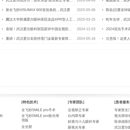
武汉爱尔院庆月：院长亲诊 散光矫正专项…
2026-08-06
赋能新生，筑
2…
新全飞秒VISUMAX 800首批装机，武汉爱
2025-05-06
讣告|沉重哀悼
尔…
武汉大学附属爱尔眼科医院龙晶®PR型人工…
2025-03-25
蛇年吉祥，武汉
喜报！武汉爱尔眼科医院获评中国近视防…
2024-12-03
2024屈光手
重磅！武汉爱尔名医特需门诊最新专家阵…
2024-05-16
注意啦！这类
[特色技术]
[专家团队]
[患者服务
全飞秒SMILE pro手术
近视矫正专家
专家医生
科
全飞秒SMILE pro散光增
白内障专家
视光师排
强版
斜视与小儿眼科专家
医保就医
全光塑
眼视光专家
武汉爱尔