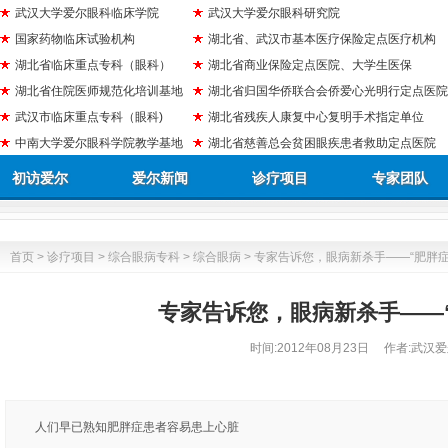
武汉大学爱尔眼科临床学院
武汉大学爱尔眼科研究院
国家药物临床试验机构
湖北省、武汉市基本医疗保险定点医疗机构
湖北省临床重点专科（眼科）
湖北省商业保险定点医院、大学生医保
湖北省住院医师规范化培训基地
湖北省归国华侨联合会侨爱心光明行定点医院
武汉市临床重点专科（眼科)
湖北省残疾人康复中心复明手术指定单位
中南大学爱尔眼科学院教学基地
湖北省慈善总会贫困眼疾患者救助定点医院
初访爱尔
爱尔新闻
诊疗项目
专家团队
首页
>
诊疗项目
>
综合眼病专科
>
综合眼病
> 专家告诉您，眼病新杀手——“肥胖症
专家告诉您，眼病新杀手——
时间:
2012年08月23日
作者:武汉爱
人们早已熟知肥胖症患者容易患上心脏