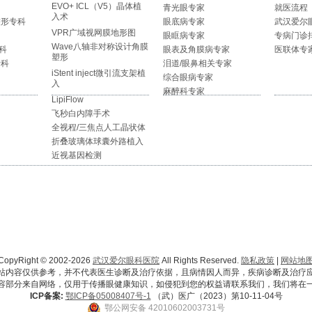
EVO+ ICL（V5）晶体植
青光眼专家
就医流程
入术
整形专科
眼底病专家
武汉爱尔
VPR广域视网膜地形图
眼眶病专家
专病门诊
Wave八轴非对称设计角膜
科
眼表及角膜病专家
医联体专
塑形
专科
泪道/眼鼻相关专家
iStent inject微引流支架植
综合眼病专家
入
麻醉科专家
LipiFlow
飞秒白内障手术
全视程/三焦点人工晶状体
折叠玻璃体球囊外路植入
近视基因检测
CopyRight © 2002-2026
武汉爱尔眼科医院
All Rights Reserved.
隐私政策
|
网站地
站内容仅供参考，并不代表医生诊断及治疗依据，且病情因人而异，疾病诊断及治疗
容部分来自网络，仅用于传播眼健康知识，如侵犯到您的权益请联系我们，我们将在
ICP备案:
鄂ICP备05008407号-1
（武）医广（2023）第10-11-04号
鄂公网安备 42010602003731号