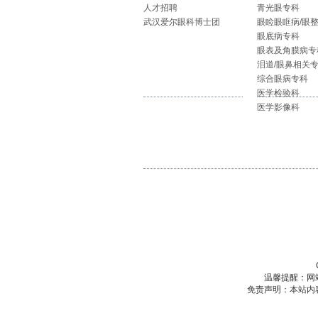
人才招聘
青光眼专科
武汉爱尔眼科博士团
眼睑眼眶病/眼
眼底病专科
眼表及角膜病专
泪道/眼鼻相关
综合眼病专科
医学检验科
医学影像科
温馨提醒：网
免责声明：本站内