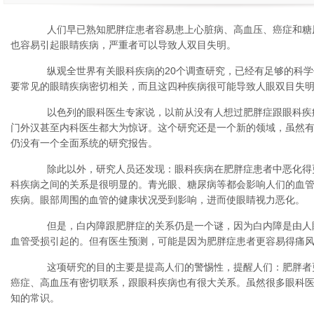
人们早已熟知肥胖症患者容易患上心脏病、高血压、癌症和糖
也容易引起眼睛疾病，严重者可以导致人双目失明。
纵观全世界有关眼科疾病的20个调查研究，已经有足够的科学
要常见的眼睛疾病密切相关，而且这四种疾病很可能导致人眼双目失
以色列的眼科医生专家说，以前从没有人想过肥胖症跟眼科疾
门外汉甚至内科医生都大为惊讶。这个研究还是一个新的领域，虽然
仍没有一个全面系统的研究报告。
除此以外，研究人员还发现：眼科疾病在肥胖症患者中恶化得
科疾病之间的关系是很明显的。青光眼、糖尿病等都会影响人们的血
疾病。眼部周围的血管的健康状况受到影响，进而使眼睛视力恶化。
但是，白内障跟肥胖症的关系仍是一个谜，因为白内障是由人
血管受损引起的。但有医生预测，可能是因为肥胖症患者更容易得痛
这项研究的目的主要是提高人们的警惕性，提醒人们：肥胖者
癌症、高血压有密切联系，跟眼科疾病也有很大关系。虽然很多眼科
知的常识。