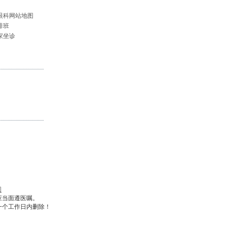
眼科网站地图
排班
家坐诊
图
应当面遵医嘱。
一个工作日内删除！