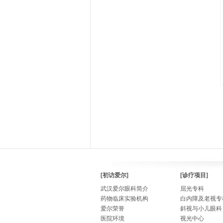
[初访爱尔]
[诊疗项目]
武汉爱尔眼科简介
屈光专科
药物临床实验机构
白内障及老视专
爱尔荣誉
斜视与小儿眼科
医院环境
视光中心