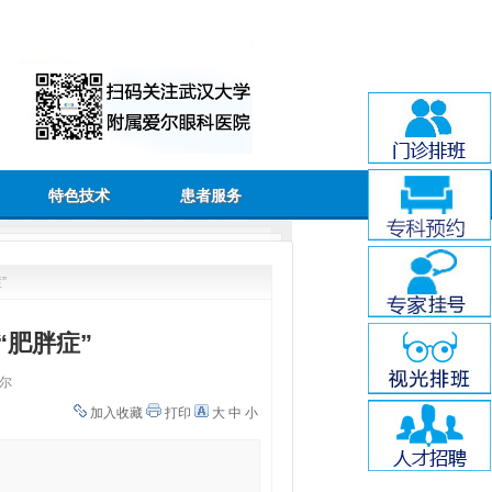
特色技术
患者服务
”
“肥胖症”
尔
加入收藏
打印
大
中
小